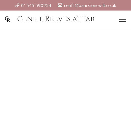
01545 590254
cenfil@bancsioncwilt.co.uk
Cenfil Reeves a’i Fab