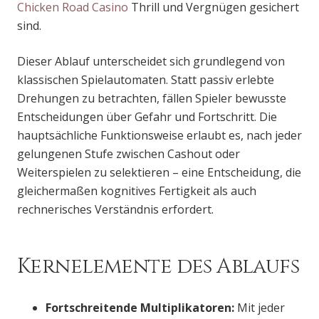
Chicken Road Casino
Thrill und Vergnügen gesichert
sind.
Dieser Ablauf unterscheidet sich grundlegend von
klassischen Spielautomaten. Statt passiv erlebte
Drehungen zu betrachten, fällen Spieler bewusste
Entscheidungen über Gefahr und Fortschritt. Die
hauptsächliche Funktionsweise erlaubt es, nach jeder
gelungenen Stufe zwischen Cashout oder
Weiterspielen zu selektieren – eine Entscheidung, die
gleichermaßen kognitives Fertigkeit als auch
rechnerisches Verständnis erfordert.
Kernelemente des Ablaufs
Fortschreitende Multiplikatoren:
Mit jeder