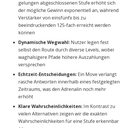
gelungen abgeschlossenen Stufe erhöht sich
der mögliche Gewinn exponentiell an, während
Verstärker von einsfünfx bis zu
beeindruckenden 125-fach erreicht werden
können
Dynamische Wegwahl:
Nutzer legen fest
selbst den Route durch diverse Levels, wobei
waghalsigere Pfade höhere Auszahlungen
versprechen
Echtzeit-Entscheidungen:
Ein Move verlangt
rasche Antworten innerhalb eines festgelegten
Zeitraums, was den Adrenalin noch mehr
erhöht
Klare Wahrscheinlichkeiten:
Im Kontrast zu
vielen Alternativen zeigen wir die exakten
Wahrscheinlichkeiten für eine Stufe erkennbar