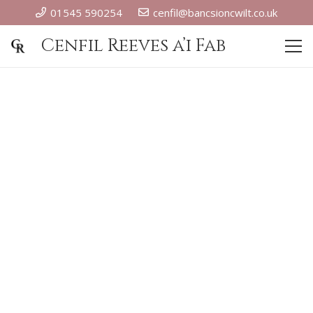
01545 590254
cenfil@bancsioncwilt.co.uk
Cenfil Reeves a’i Fab