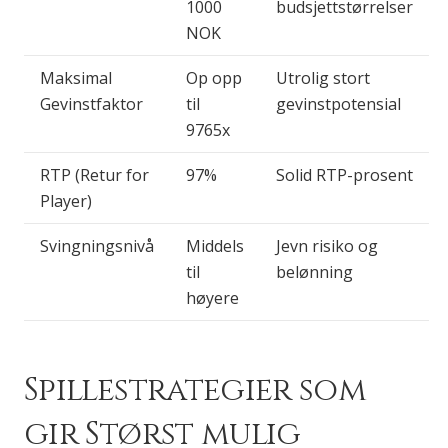
1000
budsjettstørrelser
NOK
Maksimal
Op opp
Utrolig stort
Gevinstfaktor
til
gevinstpotensial
9765x
RTP (Retur for
97%
Solid RTP-prosent
Player)
Svingningsnivå
Middels
Jevn risiko og
til
belønning
høyere
Spillestrategier som
gir Størst mulig