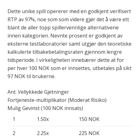
Dette unike spill opererer med en godkjent verifisert
RTP av 97%, noe som som videre gjør det å være ett
blant de aller topp spillervennlige alternativene
innen kategorien. Nevnte prosent er godkjent av
eksterne testlaboratorier samt utgjør den teoretiske
kalkulerte tilbakebetalingsraten gjennom lengre
tidsperiode. I virkeligheten innebærer dette at for
per hver 100 NOK som er innsettes, utbetales på sikt
97 NOK til brukerne.
Ant. Vellykkede Gjetninger
Fortjeneste-multiplikator (Moderat Risiko)
Mulig Gevinst (100 NOK innsats)
1
1.50x
150 NOK
2
2.25x
225 NOK