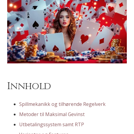
Innhold
Spillmekanikk og tilhørende Regelverk
Metoder til Maksimal Gevinst
Utbetalingssystem samt RTP