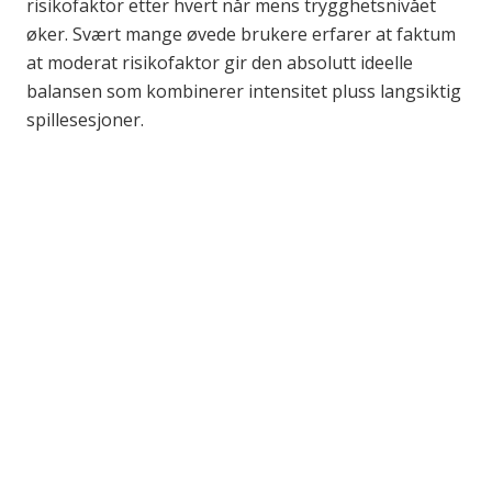
risikofaktor etter hvert når mens trygghetsnivået
øker. Svært mange øvede brukere erfarer at faktum
at moderat risikofaktor gir den absolutt ideelle
balansen som kombinerer intensitet pluss langsiktig
spillesesjoner.