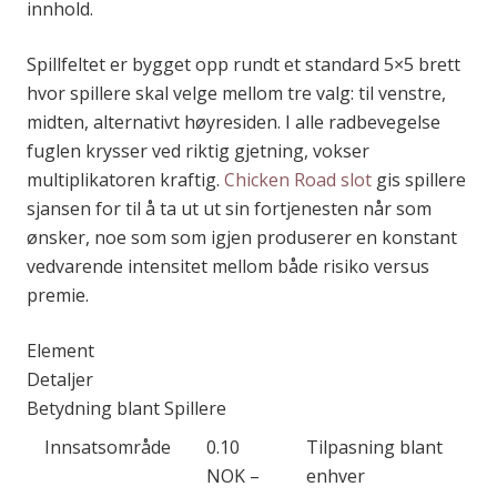
innhold.
Spillfeltet er bygget opp rundt et standard 5×5 brett
hvor spillere skal velge mellom tre valg: til venstre,
midten, alternativt høyresiden. I alle radbevegelse
fuglen krysser ved riktig gjetning, vokser
multiplikatoren kraftig.
Chicken Road slot
gis spillere
sjansen for til å ta ut ut sin fortjenesten når som
ønsker, noe som som igjen produserer en konstant
vedvarende intensitet mellom både risiko versus
premie.
Element
Detaljer
Betydning blant Spillere
Innsatsområde
0.10
Tilpasning blant
NOK –
enhver