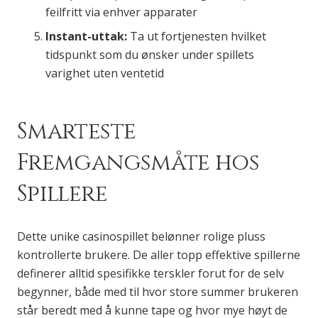
feilfritt via enhver apparater
Instant-uttak:
Ta ut fortjenesten hvilket
tidspunkt som du ønsker under spillets
varighet uten ventetid
Smarteste
Fremgangsmåte hos
Spillere
Dette unike casinospillet belønner rolige pluss
kontrollerte brukere. De aller topp effektive spillerne
definerer alltid spesifikke terskler forut for de selv
begynner, både med til hvor store summer brukeren
står beredt med å kunne tape og hvor mye høyt de