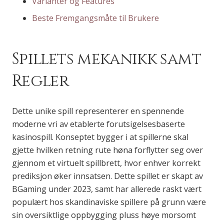
Varianter og Features
Beste Fremgangsmåte til Brukere
Spillets mekanikk samt
Regler
Dette unike spill representerer en spennende
moderne vri av etablerte forutsigelsesbaserte
kasinospill. Konseptet bygger i at spillerne skal
gjette hvilken retning rute høna forflytter seg over
gjennom et virtuelt spillbrett, hvor enhver korrekt
prediksjon øker innsatsen. Dette spillet er skapt av
BGaming under 2023, samt har allerede raskt vært
populært hos skandinaviske spillere på grunn være
sin oversiktlige oppbygging pluss høye morsomt