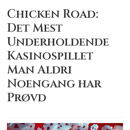
Chicken Road:
Det Mest
Underholdende
Kasinospillet
Man Aldri
Noengang har
Prøvd