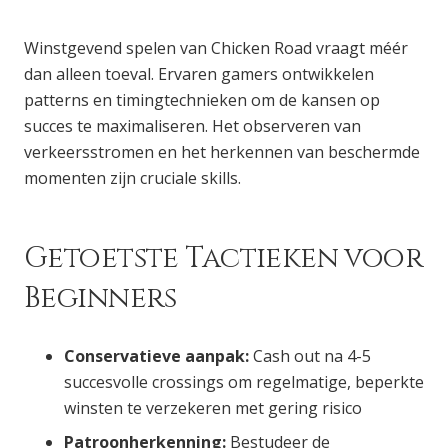
Winstgevend spelen van Chicken Road vraagt méér
dan alleen toeval. Ervaren gamers ontwikkelen
patterns en timingtechnieken om de kansen op
succes te maximaliseren. Het observeren van
verkeersstromen en het herkennen van beschermde
momenten zijn cruciale skills.
Getoetste Tactieken voor
Beginners
Conservatieve aanpak:
Cash out na 4-5
succesvolle crossings om regelmatige, beperkte
winsten te verzekeren met gering risico
Patroonherkenning:
Bestudeer de