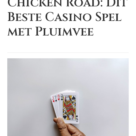
Chicken Road: Dit
Beste Casino Spel
met Pluimvee