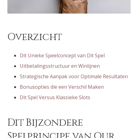
Overzicht
Dit Unieke Speelconcept van Dit Spel
Uitbetalingsstructuur en Winlijnen
Strategische Aanpak voor Optimale Resultaten
Bonusopties die een Verschil Maken
Dit Spel Versus Klassieke Slots
Dit Bijzondere
Spelprincipe van Our