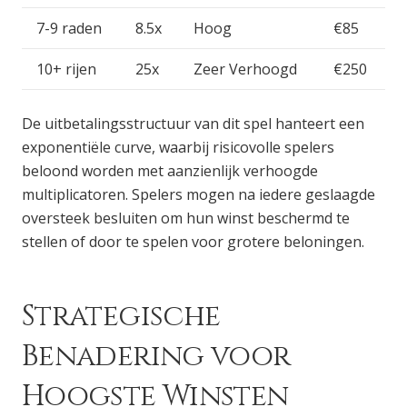
7-9 raden
8.5x
Hoog
€85
10+ rijen
25x
Zeer Verhoogd
€250
De uitbetalingsstructuur van dit spel hanteert een
exponentiële curve, waarbij risicovolle spelers
beloond worden met aanzienlijk verhoogde
multiplicatoren. Spelers mogen na iedere geslaagde
oversteek besluiten om hun winst beschermd te
stellen of door te spelen voor grotere beloningen.
Strategische
Benadering voor
Hoogste Winsten