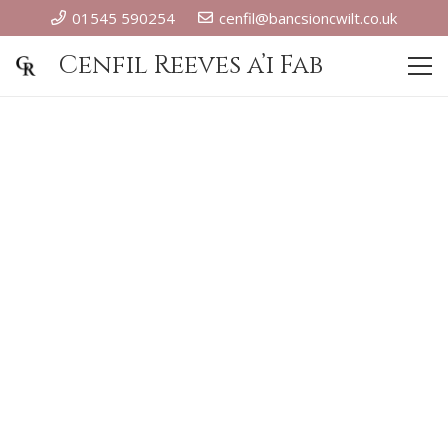
01545 590254
cenfil@bancsioncwilt.co.uk
Cenfil Reeves a’i Fab