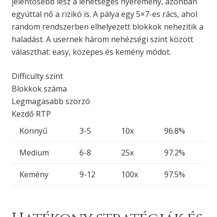
jelentősebb lesz a lehetséges nyeremény, azonban
egyúttal nő a rizikó is. A pálya egy 5×7-es rács, ahol
random rendszerben elhelyezett blokkok nehezítik a
haladást. A usernek három nehézségi szint között
választhat: easy, közepes és kemény módot.
Difficulty szint
Blokkok száma
Legmagasabb szorzó
Kezdő RTP
Könnyű
3-5
10x
96.8%
Medium
6-8
25x
97.2%
Kemény
9-12
100x
97.5%