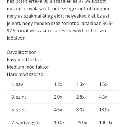
hez (RTP) értéke 96,8 százalék és 97.5% között
mozog a kiválasztott nehézségi szinttől függően,
mely az szakmai átlag előtt helyezkedik el. Ez azt
jelenti, hogy minden száz forintból általában 96.8-
97.5 forint visszakerül a résztvevőkhöz hosszú
időtávon.
Osvojított sor
Easy mód faktor
Medium mód faktor
Hard mód szorzó
1. sáv
1.2x
1.3x
1.5x
3. szint
2.0x
2.8x
4.5x
5. szint
4.5x
8.0x
18.0x
7. sáv (végső)
10.0x
25.0x
100.0x