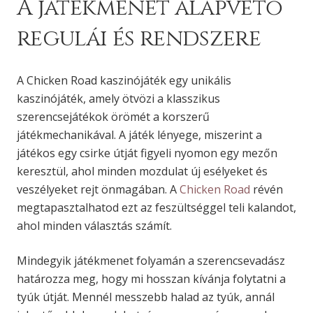
A játékmenet alapvető
regulái és rendszere
A Chicken Road kaszinójáték egy unikális
kaszinójáték, amely ötvözi a klasszikus
szerencsejátékok örömét a korszerű
játékmechanikával. A játék lényege, miszerint a
játékos egy csirke útját figyeli nyomon egy mezőn
keresztül, ahol minden mozdulat új esélyeket és
veszélyeket rejt önmagában. A
Chicken Road
révén
megtapasztalhatod ezt az feszültséggel teli kalandot,
ahol minden választás számít.
Mindegyik játékmenet folyamán a szerencsevadász
határozza meg, hogy mi hosszan kívánja folytatni a
tyúk útját. Mennél messzebb halad az tyúk, annál