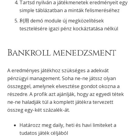
Tartsd nyilván a játékmenetek eredményeit egy
simple táblázatban a minták felismeréséhez
利用 demó module új megközelítések
tesztelésére igazi pénz kockáztatása nélkül
Bankroll menedzsment
A eredményes játékhoz szükséges a adekvát
pénzügyi management. Soha ne-ne játssz olyan
összeggel, amelynek elvesztése gondot okozna a
részedre. A profik azt ajánlják, hogy az egyedi tétek
ne-ne haladják túl a komplett játékra tervezett
összeg egy-két százalék-át.
Határozz meg daily, heti és havi limiteket a
tudatos játék céljából