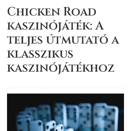
Chicken Road
kaszinójáték: A
teljes útmutató a
klasszikus
kaszinójátékhoz