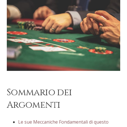
Sommario dei
Argomenti
Le sue Meccaniche Fondamentali di questo