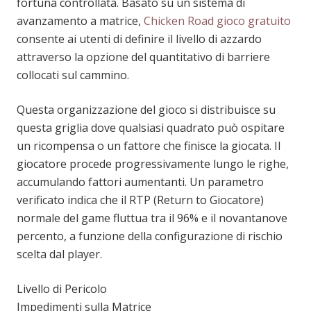
fortuna controllata. Basato su un sistema di
avanzamento a matrice,
Chicken Road gioco gratuito
consente ai utenti di definire il livello di azzardo
attraverso la opzione del quantitativo di barriere
collocati sul cammino.
Questa organizzazione del gioco si distribuisce su
questa griglia dove qualsiasi quadrato può ospitare
un ricompensa o un fattore che finisce la giocata. Il
giocatore procede progressivamente lungo le righe,
accumulando fattori aumentanti. Un parametro
verificato indica che il RTP (Return to Giocatore)
normale del game fluttua tra il 96% e il novantanove
percento, a funzione della configurazione di rischio
scelta dal player.
Livello di Pericolo
Impedimenti sulla Matrice