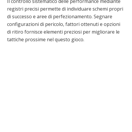
Il controllo sistematico delle performance mediante
registri precisi permette di individuare schemi propri
di successo e aree di perfezionamento. Segnare
configurazioni di pericolo, fattori ottenuti e opzioni
di ritiro fornisce elementi preziosi per migliorare le
tattiche prossime nel questo gioco.