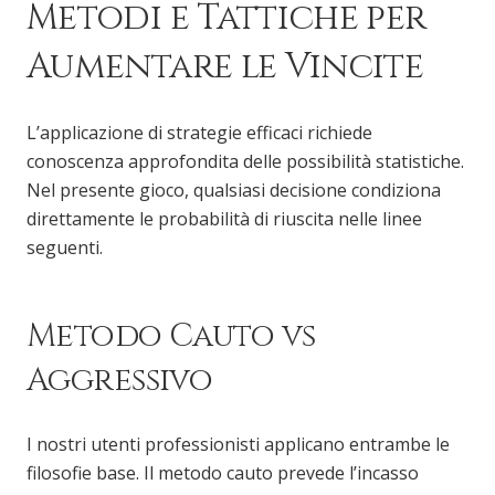
Metodi e Tattiche per
Aumentare le Vincite
L’applicazione di strategie efficaci richiede
conoscenza approfondita delle possibilità statistiche.
Nel presente gioco, qualsiasi decisione condiziona
direttamente le probabilità di riuscita nelle linee
seguenti.
Metodo Cauto vs
Aggressivo
I nostri utenti professionisti applicano entrambe le
filosofie base. Il metodo cauto prevede l’incasso