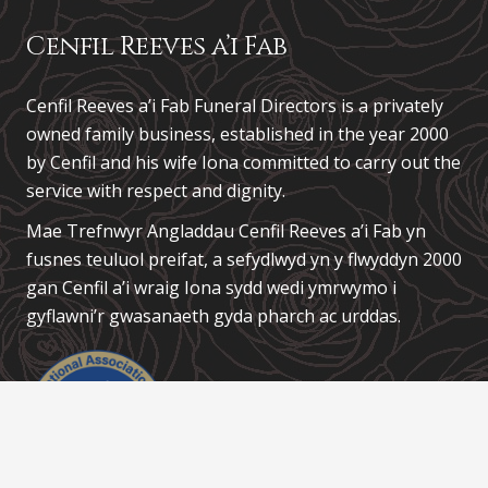
Cenfil Reeves a’i Fab
Cenfil Reeves a’i Fab Funeral Directors is a privately
owned family business, established in the year 2000
by Cenfil and his wife Iona committed to carry out the
service with respect and dignity.
Mae Trefnwyr Angladdau
Cenfil Reeves a’i Fab
yn
fusnes teuluol preifat, a sefydlwyd yn y flwyddyn 2000
gan Cenfil a’i wraig Iona sydd wedi ymrwymo i
gyflawni’r gwasanaeth gyda pharch ac urddas.