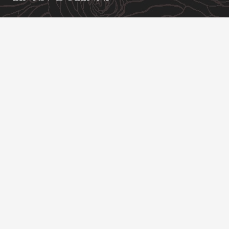
About Us
Contact
Funeral Services
Coffins
Funeral Plans
Chapel of Rest
Pricing
Funeral Notices
Contact / Cyswllt
cenfil@bancsioncwilt.co.uk
Cenfil – 07855 332264