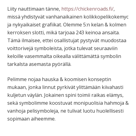
Liity nauttimaan tänne,
https://chickenroads.fi/
,
missä yhdistyvät vanhanaikainen kolikkopelikokemус
ja nykyaikaiset grafiikat. Olemme 5:n kelan & kolmen
kerroksen slotti, mikä tarjoaa 243 keinoa ansaita.
Tämä ilmaisee, ettei osallistujat pystyvät muodostaa
voittorivejä symboleista, jotka tulevat seuraaviin
keloille vasemmalta oikealla välittämättä symbolin
tarkalsta asemasta pyörällä.
Pelimme nojaa hauska & koomisen konseptin
mukaan, jonka linnut pyrkivät ylittämään kiivahasti
kuljetun väylän. Jokainen spini toimii raikas elämys,
sekä symbolimme koostuvat monipuolisia hahmoja &
vanhoja pelisymboleja, ne tulivat luotu huolellisesti
sopimaan aiheemme.