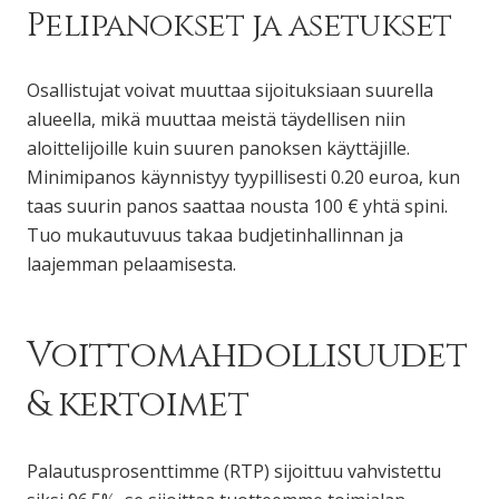
Pelipanokset ja asetukset
Osallistujat voivat muuttaa sijoituksiaan suurella
alueella, mikä muuttaa meistä täydellisen niin
aloittelijoille kuin suuren panoksen käyttäjille.
Minimipanos käynnistyy tyypillisesti 0.20 euroa, kun
taas suurin panos saattaa nousta 100 € yhtä spini.
Tuo mukautuvuus takaa budjetinhallinnan ja
laajemman pelaamisesta.
Voittomahdollisuudet
& kertoimet
Palautusprosenttimme (RTP) sijoittuu vahvistettu