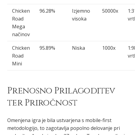
Chicken
96.28%
Izjemno
50000x
1:3
Road
visoka
vrt
Mega
načinov
Chicken
95.89%
Niska
1000x
1:9
Road
vrt
Mini
Prenosno Prilagoditev
ter Priročnost
Omenjena igra je bila ustvarjena s mobile-first
metodologijo, to zagotavlja popolno delovanje pri