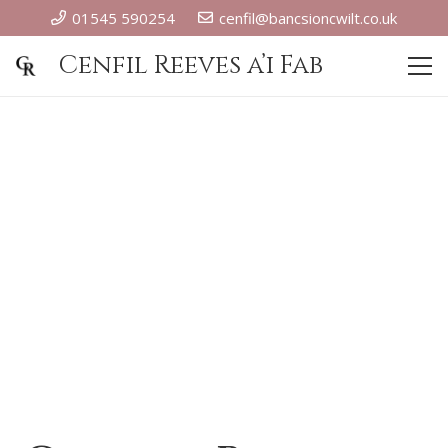
01545 590254
cenfil@bancsioncwilt.co.uk
Cenfil Reeves a’i Fab