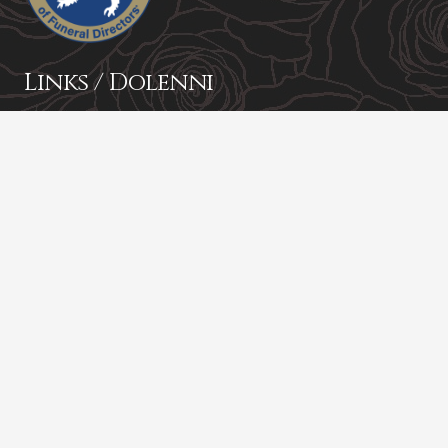
Links / Dolenni
About Us
Contact
Funeral Services
Coffins
Funeral Plans
Chapel of Rest
Pricing
Funeral Notices
Contact / Cyswllt