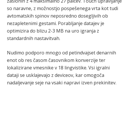
zaslonih z 4 maksimalno 27 palcev. Touch upravljanje
so naravne, z možnostjo pospešenega vrta kot tudi
avtomatskih spinov neposredno dosegljivih ob
nezapletenimi gestami. Porabljanje datajev je
optimizira do blizu 2-3 MB na uro igranja z
standardnih nastavitvah.
Nudimo podporo mnogo od petindvajset denarnih
enot ob res časom časovnikom konverzije ter
lokalizirane vmesnike v 18 lingvistike. Vsi igralni
dataji se usklajevajo z deviceov, kar omogoča
nadaljevanje seje na vsaki napravi izven prekinitev.