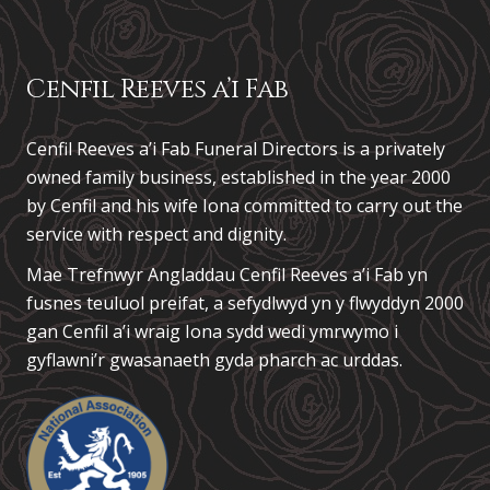
Cenfil Reeves a’i Fab
Cenfil Reeves a’i Fab Funeral Directors is a privately
owned family business, established in the year 2000
by Cenfil and his wife Iona committed to carry out the
service with respect and dignity.
Mae Trefnwyr Angladdau
Cenfil Reeves a’i Fab
yn
fusnes teuluol preifat, a sefydlwyd yn y flwyddyn 2000
gan Cenfil a’i wraig Iona sydd wedi ymrwymo i
gyflawni’r gwasanaeth gyda pharch ac urddas.