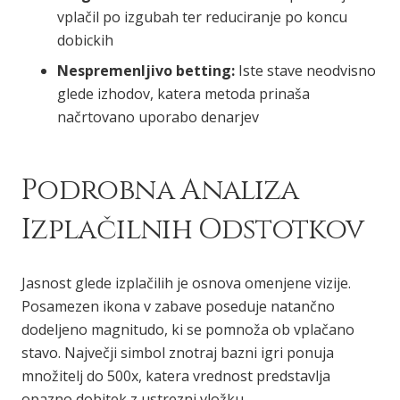
vplačil po izgubah ter reduciranje po koncu
dobickih
Nespremenljivo betting:
Iste stave neodvisno
glede izhodov, katera metoda prinaša
načrtovano uporabo denarjev
Podrobna Analiza
Izplačilnih Odstotkov
Jasnost glede izplačilih je osnova omenjene vizije.
Posamezen ikona v zabave poseduje natančno
dodeljeno magnitudo, ki se pomnoža ob vplačano
stavo. Največji simbol znotraj bazni igri ponuja
množitelj do 500x, katera vrednost predstavlja
opazno dobitek z ustrezni vložku.