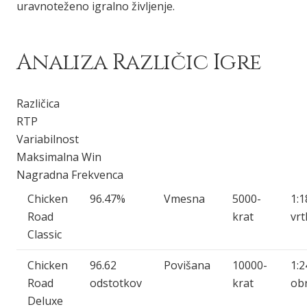
uravnoteženo igralno življenje.
Analiza Različic Igre
Različica
RTP
Variabilnost
Maksimalna Win
Nagradna Frekvenca
Chicken
96.47%
Vmesna
5000-
1:1
Road
krat
vrt
Classic
Chicken
96.62
Povišana
10000-
1:2
Road
odstotkov
krat
ob
Deluxe