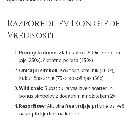
Razporeditev Ikon glede
Vrednosti
Premijski ikone:
Zlato kokoš (500x), srebrna
jajc (250x), škrlatno peresa (150x)
Običajni simboli:
Kokošjin krmilnik (100x),
kukurično zrnje (75x), kokošnjak (50x)
Wild znak:
Substituira vsa izven scatter in
bonus simbolov z dodatnim množiteljem 2x
Razpršitev:
Aktivira free vrtljaje pri trije oz. več
nastopih kjerkoli na kolutih