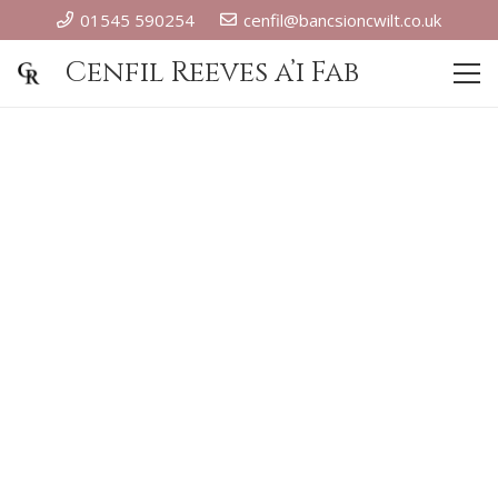
01545 590254
cenfil@bancsioncwilt.co.uk
Cenfil Reeves a’i Fab