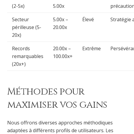
(2-5x)
5.00x
précauti
Secteur
5.00x –
Élevé
Stratégie 
périlleuse (5-
20.00x
20x)
Records
20.00x –
Extrême
Persévéra
remarquables
100.00x+
(20x+)
Méthodes pour
maximiser vos gains
Nous offrons diverses approches méthodiques
adaptées à différents profils de utilisateurs. Les