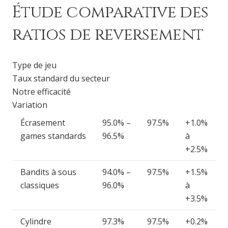
Étude comparative des
ratios de reversement
Type de jeu
Taux standard du secteur
Notre efficacité
Variation
Écrasement
95.0% –
97.5%
+1.0%
games standards
96.5%
à
+2.5%
Bandits à sous
94.0% –
97.5%
+1.5%
classiques
96.0%
à
+3.5%
Cylindre
97.3%
97.5%
+0.2%