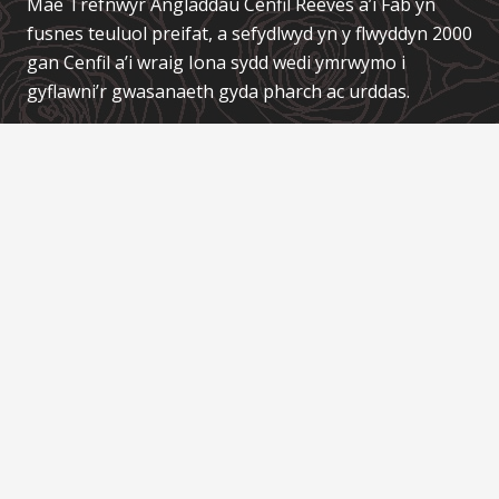
Mae Trefnwyr Angladdau
Cenfil Reeves a’i Fab
yn
fusnes teuluol preifat, a sefydlwyd yn y flwyddyn 2000
gan Cenfil a’i wraig Iona sydd wedi ymrwymo i
gyflawni’r gwasanaeth gyda pharch ac urddas.
Links / Dolenni
About Us
Contact
Funeral Services
Coffins