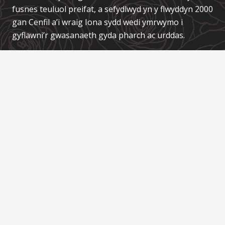
fusnes teuluol preifat, a sefydlwyd yn y flwyddyn 2000
gan Cenfil a’i wraig Iona sydd wedi ymrwymo i
gyflawni’r gwasanaeth gyda pharch ac urddas.
Links / Dolenni
About Us
Contact
Funeral Services
Coffins