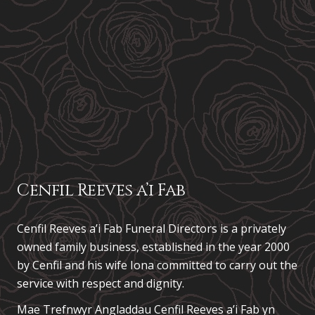
Cenfil Reeves a’i Fab
Cenfil Reeves a’i Fab Funeral Directors is a privately
owned family business, established in the year 2000
by Cenfil and his wife Iona committed to carry out the
service with respect and dignity.
Mae Trefnwyr Angladdau
Cenfil Reeves a’i Fab
yn