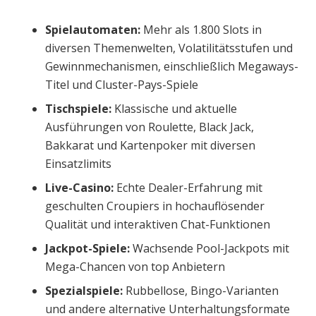
Spielautomaten:
Mehr als 1.800 Slots in
diversen Themenwelten, Volatilitätsstufen und
Gewinnmechanismen, einschließlich Megaways-
Titel und Cluster-Pays-Spiele
Tischspiele:
Klassische und aktuelle
Ausführungen von Roulette, Black Jack,
Bakkarat und Kartenpoker mit diversen
Einsatzlimits
Live-Casino:
Echte Dealer-Erfahrung mit
geschulten Croupiers in hochauflösender
Qualität und interaktiven Chat-Funktionen
Jackpot-Spiele:
Wachsende Pool-Jackpots mit
Mega-Chancen von top Anbietern
Spezialspiele:
Rubbellose, Bingo-Varianten
und andere alternative Unterhaltungsformate