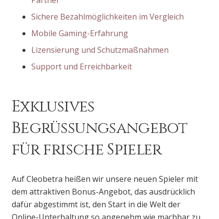
Partner
Sichere Bezahlmöglichkeiten im Vergleich
Mobile Gaming-Erfahrung
Lizensierung und Schutzmaßnahmen
Support und Erreichbarkeit
Exklusives
Begrüßungsangebot
für frische Spieler
Auf Cleobetra heißen wir unsere neuen Spieler mit
dem attraktiven Bonus-Angebot, das ausdrücklich
dafür abgestimmt ist, den Start in die Welt der
Online-Unterhaltung so angenehm wie machbar zu