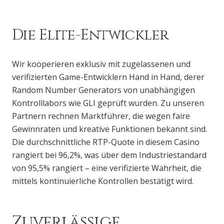
Die Elite-Entwickler
Wir kooperieren exklusiv mit zugelassenen und
verifizierten Game-Entwicklern Hand in Hand, derer
Random Number Generators von unabhängigen
Kontrolllabors wie GLI geprüft wurden. Zu unseren
Partnern rechnen Marktführer, die wegen faire
Gewinnraten und kreative Funktionen bekannt sind.
Die durchschnittliche RTP-Quote in diesem Casino
rangiert bei 96,2%, was über dem Industriestandard
von 95,5% rangiert – eine verifizierte Wahrheit, die
mittels kontinuierliche Kontrollen bestätigt wird.
Zuverlässige