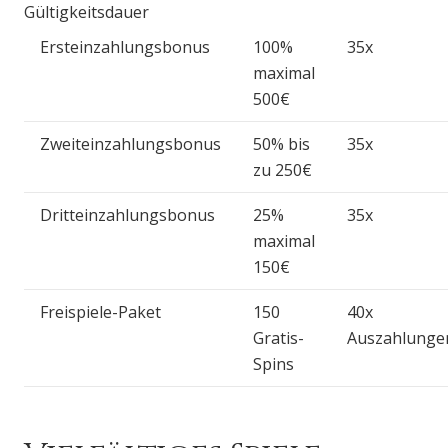
Gültigkeitsdauer
Ersteinzahlungsbonus
100%
35x
maximal
500€
Zweiteinzahlungsbonus
50% bis
35x
zu 250€
Dritteinzahlungsbonus
25%
35x
maximal
150€
Freispiele-Paket
150
40x
Gratis-
Auszahlunge
Spins