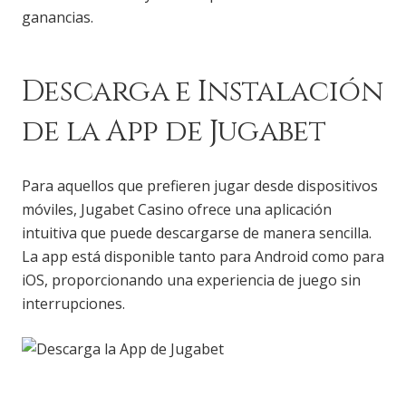
ganancias.
Descarga e Instalación
de la App de Jugabet
Para aquellos que prefieren jugar desde dispositivos
móviles, Jugabet Casino ofrece una aplicación
intuitiva que puede descargarse de manera sencilla.
La app está disponible tanto para Android como para
iOS, proporcionando una experiencia de juego sin
interrupciones.