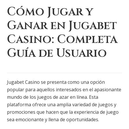
Cómo Jugar y
Ganar en Jugabet
Casino: Completa
Guía de Usuario
Jugabet Casino se presenta como una opción
popular para aquellos interesados en el apasionante
mundo de los juegos de azar en línea. Esta
plataforma ofrece una amplia variedad de juegos y
promociones que hacen que la experiencia de juego
sea emocionante y llena de oportunidades.