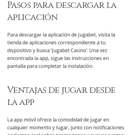
Pasos para descargar la
aplicación
Para descargar la aplicación de Jugabet, visita la
tienda de aplicaciones correspondiente a tu
dispositivo y busca ‘Jugabet Casino’. Una vez
encontrada la app, sigue las instrucciones en
pantalla para completar la instalación.
Ventajas de jugar desde
la app
La app móvil ofrece la comodidad de jugar en
cualquier momento y lugar, junto con notificaciones