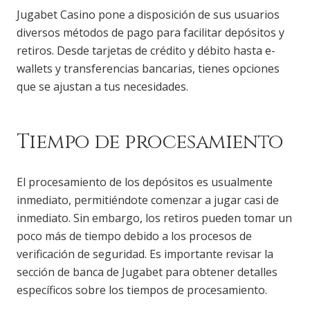
Jugabet Casino pone a disposición de sus usuarios
diversos métodos de pago para facilitar depósitos y
retiros. Desde tarjetas de crédito y débito hasta e-
wallets y transferencias bancarias, tienes opciones
que se ajustan a tus necesidades.
Tiempo de procesamiento
El procesamiento de los depósitos es usualmente
inmediato, permitiéndote comenzar a jugar casi de
inmediato. Sin embargo, los retiros pueden tomar un
poco más de tiempo debido a los procesos de
verificación de seguridad. Es importante revisar la
sección de banca de Jugabet para obtener detalles
específicos sobre los tiempos de procesamiento.