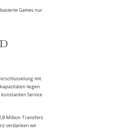
-basierte Games nur
nd
-Verschlüsselung mit
kapazitäten liegen
n konstanten Service
,8 Million Transfers
anz verdanken wir