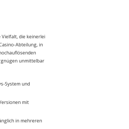
ielfalt, die keinerlei
Casino-Abteilung, in
e hochauflösenden
ergnügen unmittelbar
ys-System und
 Versionen mit
gänglich in mehreren