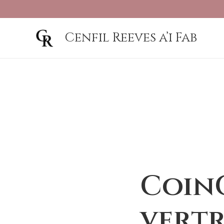
Cenfil Reeves a’i Fab
CoinC
vert