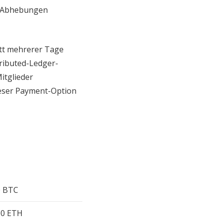
nd Abhebungen
att mehrerer Tage
tributed-Ledger-
itglieder
ieser Payment-Option
0 BTC
00 ETH