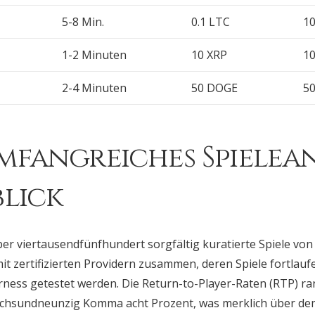
5-8 Min.
0.1 LTC
1
1-2 Minuten
10 XRP
1
2-4 Minuten
50 DOGE
5
mfangreiches Spielea
blick
ber viertausendfünfhundert sorgfältig kuratierte Spiele vo
it zertifizierten Providern zusammen, deren Spiele fortlau
irness getestet werden. Die Return-to-Player-Raten (RTP) r
sechsundneunzig Komma acht Prozent, was merklich über dem