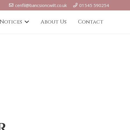
cenfil@bancsioncwilt.co.uk
01545 590254
 Notices
About Us
Contact
r