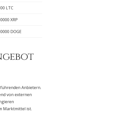
000 LTC
00000 XRP
00000 DOGE
ngebot
n führenden Anbietern.
fend von externen
angieren
 Marktmittel ist.