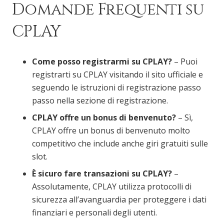
Domande Frequenti su
CPLAY
Come posso registrarmi su CPLAY?
– Puoi
registrarti su CPLAY visitando il sito ufficiale e
seguendo le istruzioni di registrazione passo
passo nella sezione di registrazione.
CPLAY offre un bonus di benvenuto?
– Sì,
CPLAY offre un bonus di benvenuto molto
competitivo che include anche giri gratuiti sulle
slot.
È sicuro fare transazioni su CPLAY?
–
Assolutamente, CPLAY utilizza protocolli di
sicurezza all’avanguardia per proteggere i dati
finanziari e personali degli utenti.