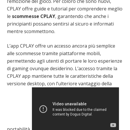
l’emozione del gioco. Per coloro che sono nuovi,
CPLAY offre guide e tutorial per comprendere meglio
le
scommesse CPLAY
, garantendo che anche i
principianti possano sentirsi al sicuro e informati
mentre scommettono.
L’app CPLAY offre un accesso ancora più semplice
alle scommesse tramite piattaforme mobili,
permettendo agli utenti di portare le loro esperienze
di gaming ovunque desiderino. L’accesso tramite la
CPLAY app mantiene tutte le caratteristiche della
versione desktop, con l’ulteriore vantaggio della
portabilità.
.