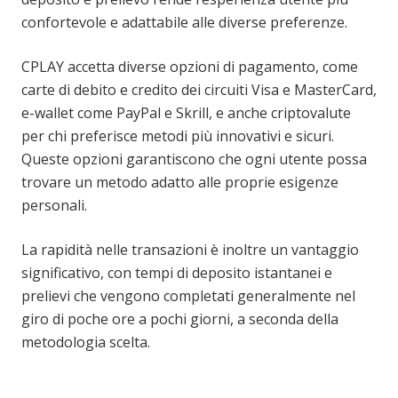
confortevole e adattabile alle diverse preferenze.
CPLAY accetta diverse opzioni di pagamento, come
carte di debito e credito dei circuiti Visa e MasterCard,
e-wallet come PayPal e Skrill, e anche criptovalute
per chi preferisce metodi più innovativi e sicuri.
Queste opzioni garantiscono che ogni utente possa
trovare un metodo adatto alle proprie esigenze
personali.
La rapidità nelle transazioni è inoltre un vantaggio
significativo, con tempi di deposito istantanei e
prelievi che vengono completati generalmente nel
giro di poche ore a pochi giorni, a seconda della
metodologia scelta.