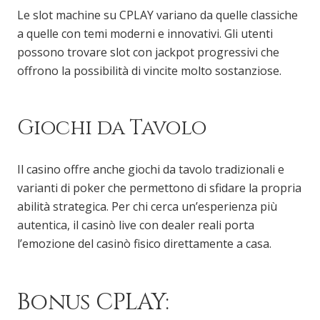
Le slot machine su CPLAY variano da quelle classiche
a quelle con temi moderni e innovativi. Gli utenti
possono trovare slot con jackpot progressivi che
offrono la possibilità di vincite molto sostanziose.
Giochi da Tavolo
Il casino offre anche giochi da tavolo tradizionali e
varianti di poker che permettono di sfidare la propria
abilità strategica. Per chi cerca un’esperienza più
autentica, il casinò live con dealer reali porta
l’emozione del casinò fisico direttamente a casa.
Bonus CPLAY: