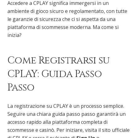
Accedere a CPLAY significa immergersi in un
ambiente di gioco sicuro e regolamentato, con tutte
le garanzie di sicurezza che ci si aspetta da una
piattaforma di scommesse moderna. Ma come si
inizia?
Come Registrarsi su
CPLAY: Guida Passo
Passo
La registrazione su CPLAY è un processo semplice.
Seguire una chiara guida passo passo garantirà un
accesso rapido alla piattaforma completa di
scommesse e casinò. Per iniziare, visita il sito ufficiale