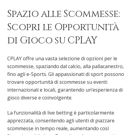
Spazio alle Scommesse:
Scopri le Opportunità
di Gioco su CPLAY
CPLAY offre una vasta selezione di opzioni per le
scommesse, spaziando dal calcio, alla pallacanestro,
fino agli e-Sports. Gli appassionati di sport possono
trovare opportunità di scommesse su eventi
internazionali e locali, garantendo un’esperienza di
gioco diverse e coinvolgente.
La funzionalità di live betting è particolarmente
apprezzata, consentendo agli utenti di piazzare
scommesse in tempo reale, aumentando così