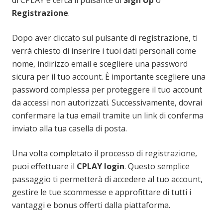
di CPLAY e cerca il pulsante di
Sign Up
o
Registrazione
.
Dopo aver cliccato sul pulsante di registrazione, ti
verrà chiesto di inserire i tuoi dati personali come
nome, indirizzo email e scegliere una password
sicura per il tuo account. È importante scegliere una
password complessa per proteggere il tuo account
da accessi non autorizzati. Successivamente, dovrai
confermare la tua email tramite un link di conferma
inviato alla tua casella di posta.
Una volta completato il processo di registrazione,
puoi effettuare il
CPLAY login
. Questo semplice
passaggio ti permetterà di accedere al tuo account,
gestire le tue scommesse e approfittare di tutti i
vantaggi e bonus offerti dalla piattaforma.