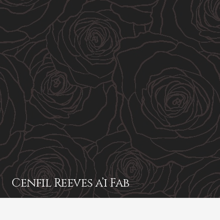
Cenfil Reeves a’i Fab
Cenfil Reeves a’i Fab Funeral Directors is a privately