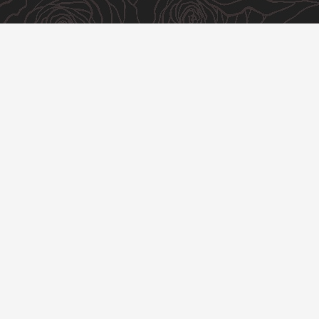
Cenfil Reeves a’i Fab
Cenfil Reeves a’i Fab Funeral Directors is a privately
owned family business, established in the year 2000
by Cenfil and his wife Iona committed to carry out the
service with respect and dignity.
Mae Trefnwyr Angladdau
Cenfil Reeves a’i Fab
yn
fusnes teuluol preifat, a sefydlwyd yn y flwyddyn 2000
gan Cenfil a’i wraig Iona sydd wedi ymrwymo i
gyflawni’r gwasanaeth gyda pharch ac urddas.