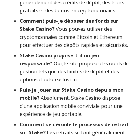
généralement des crédits de dépôt, des tours
gratuits et des bonus en cryptomonnaies.
Comment puis-je déposer des fonds sur
Stake Casino?
Vous pouvez utiliser des
cryptomonnaies comme Bitcoin et Ethereum
pour effectuer des dépôts rapides et sécurisés.
Stake Casino propose-t-il un jeu
responsable?
Oui, le site propose des outils de
gestion tels que des limites de dépôt et des
options d’auto-exclusion.
Puis-je jouer sur Stake Casino depuis mon
mobile?
Absolument, Stake Casino dispose
d’une application mobile conviviale pour une
expérience de jeu portable.
Comment se déroule le processus de retrait
sur Stake?
Les retraits se font généralement