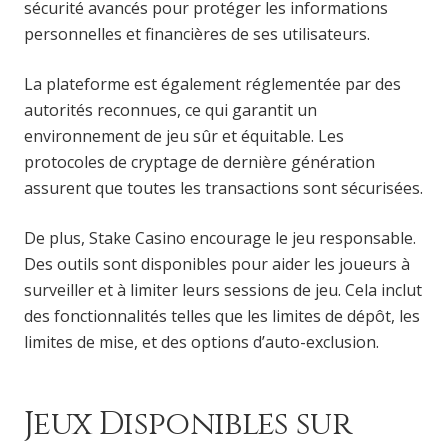
sécurité avancés pour protéger les informations
personnelles et financières de ses utilisateurs.
La plateforme est également réglementée par des
autorités reconnues, ce qui garantit un
environnement de jeu sûr et équitable. Les
protocoles de cryptage de dernière génération
assurent que toutes les transactions sont sécurisées.
De plus, Stake Casino encourage le jeu responsable.
Des outils sont disponibles pour aider les joueurs à
surveiller et à limiter leurs sessions de jeu. Cela inclut
des fonctionnalités telles que les limites de dépôt, les
limites de mise, et des options d’auto-exclusion.
Jeux Disponibles sur