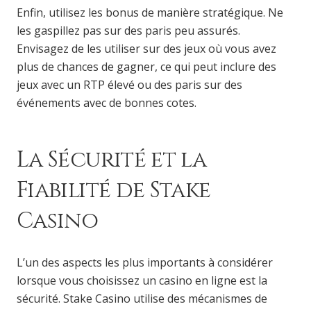
Enfin, utilisez les bonus de manière stratégique. Ne
les gaspillez pas sur des paris peu assurés.
Envisagez de les utiliser sur des jeux où vous avez
plus de chances de gagner, ce qui peut inclure des
jeux avec un RTP élevé ou des paris sur des
événements avec de bonnes cotes.
La Sécurité et la
Fiabilité de Stake
Casino
L’un des aspects les plus importants à considérer
lorsque vous choisissez un casino en ligne est la
sécurité. Stake Casino utilise des mécanismes de