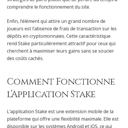
comprendre le fonctionnement du site.
Enfin, l’élément qui attire un grand nombre de
joueurs est l’absence de frais de transaction sur les
dépôts en cryptomonnaies. Cette caractéristique
rend Stake particulièrement attractif pour ceux qui
cherchent à maximiser leurs gains sans se soucier
des coûts cachés.
Comment Fonctionne
l’Application Stake
L’application Stake est une extension mobile de la
plateforme qui offre une flexibilité maximale. Elle est
disponible sur les systèmes Android et iOS, ce qui