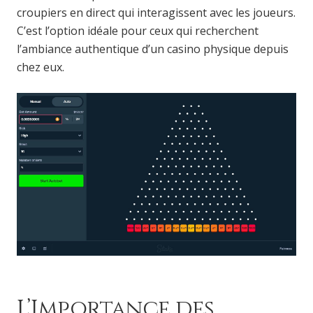
croupiers en direct qui interagissent avec les joueurs.
C’est l’option idéale pour ceux qui recherchent
l’ambiance authentique d’un casino physique depuis
chez eux.
L’Importance des