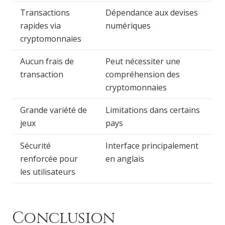
Transactions
Dépendance aux devises
rapides via
numériques
cryptomonnaies
Aucun frais de
Peut nécessiter une
transaction
compréhension des
cryptomonnaies
Grande variété de
Limitations dans certains
jeux
pays
Sécurité
Interface principalement
renforcée pour
en anglais
les utilisateurs
Conclusion