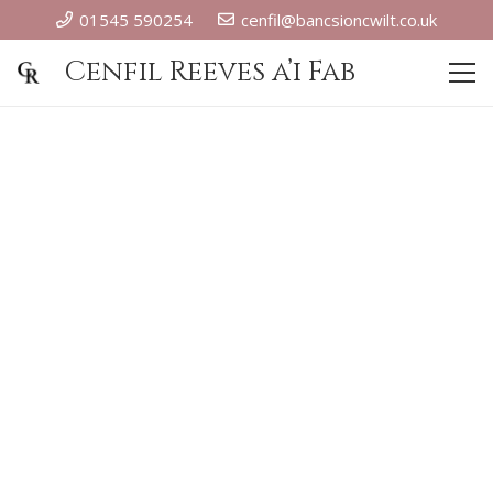
01545 590254
cenfil@bancsioncwilt.co.uk
Cenfil Reeves a’i Fab