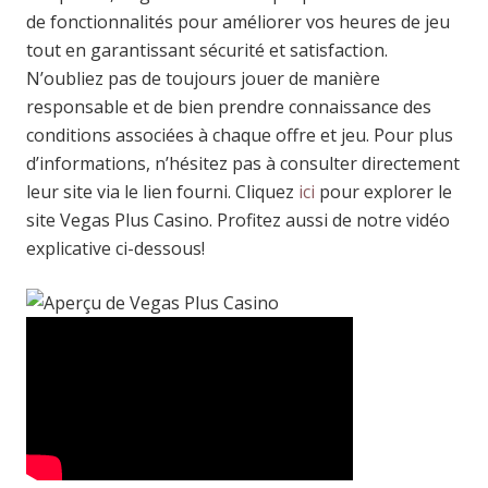
de fonctionnalités pour améliorer vos heures de jeu
tout en garantissant sécurité et satisfaction.
N’oubliez pas de toujours jouer de manière
responsable et de bien prendre connaissance des
conditions associées à chaque offre et jeu. Pour plus
d’informations, n’hésitez pas à consulter directement
leur site via le lien fourni. Cliquez
ici
pour explorer le
site Vegas Plus Casino. Profitez aussi de notre vidéo
explicative ci-dessous!