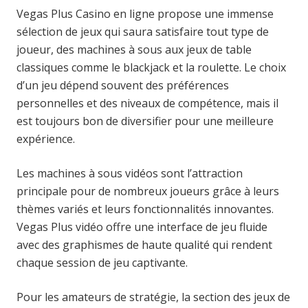
Vegas Plus Casino en ligne propose une immense
sélection de jeux qui saura satisfaire tout type de
joueur, des machines à sous aux jeux de table
classiques comme le blackjack et la roulette. Le choix
d’un jeu dépend souvent des préférences
personnelles et des niveaux de compétence, mais il
est toujours bon de diversifier pour une meilleure
expérience.
Les machines à sous vidéos sont l’attraction
principale pour de nombreux joueurs grâce à leurs
thèmes variés et leurs fonctionnalités innovantes.
Vegas Plus vidéo offre une interface de jeu fluide
avec des graphismes de haute qualité qui rendent
chaque session de jeu captivante.
Pour les amateurs de stratégie, la section des jeux de