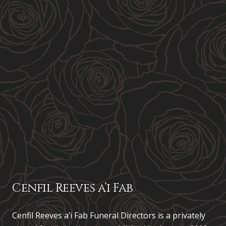
Cenfil Reeves a’i Fab
Cenfil Reeves a’i Fab Funeral Directors is a privately