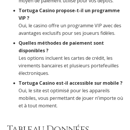
moyen de paiement utilisé pour vos dépôts.
Tortuga Casino propose-t-il un programme
VIP ?
Oui, le casino offre un programme VIP avec des
avantages exclusifs pour ses joueurs fidèles.
Quelles méthodes de paiement sont
disponibles ?
Les options incluent les cartes de crédit, les
virements bancaires et plusieurs portefeuilles
électroniques.
Tortuga Casino est-il accessible sur mobile ?
Oui, le site est optimisé pour les appareils
mobiles, vous permettant de jouer n’importe où
et à tout moment.
Tableau Données