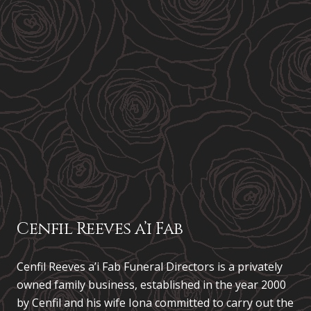
Cenfil Reeves a’i Fab
Cenfil Reeves a’i Fab Funeral Directors is a privately
owned family business, established in the year 2000
by Cenfil and his wife Iona committed to carry out the