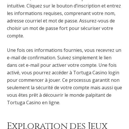
intuitive. Cliquez sur le bouton d’inscription et entrez
les informations requises, comprenant votre nom,
adresse courriel et mot de passe. Assurez-vous de
choisir un mot de passe fort pour sécuriser votre
compte.
Une fois ces informations fournies, vous recevrez un
e-mail de confirmation. Suivez simplement le lien
dans cet e-mail pour activer votre compte. Une fois
activé, vous pourrez accéder à Tortuga Casino login
pour commencer à jouer. Ce processus garantit non
seulement la sécurité de votre compte mais aussi que
vous êtes prêt à découvrir le monde palpitant de
Tortuga Casino en ligne.
Exploration des Jeux