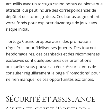
accueillis avec un tortuga casino bonus de bienvenue
attractif, qui peut inclure des correspondances de
dépôt et des tours gratuits. Ces bonus augmentent
votre fonds pour explorer davantage de jeux sans
risque initial.
Tortuga Casino propose aussi des promotions
régulières pour fidéliser ses joueurs. Des tournois
hebdomadaires, des cashbacks et des récompenses
exclusives sont quelques-unes des promotions
auxquelles vous pouvez accéder. Assurez-vous de
consulter régulièrement la page “Promotions” pour
ne rien manquer de ces opportunités excitantes.
Sécurité et Assistance