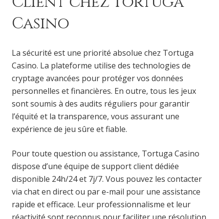
Client chez Tortuga
Casino
La sécurité est une priorité absolue chez Tortuga
Casino. La plateforme utilise des technologies de
cryptage avancées pour protéger vos données
personnelles et financières. En outre, tous les jeux
sont soumis à des audits réguliers pour garantir
l’équité et la transparence, vous assurant une
expérience de jeu sûre et fiable.
Pour toute question ou assistance, Tortuga Casino
dispose d’une équipe de support client dédiée
disponible 24h/24 et 7j/7. Vous pouvez les contacter
via chat en direct ou par e-mail pour une assistance
rapide et efficace. Leur professionnalisme et leur
réactivité sont reconnus pour faciliter une résolution