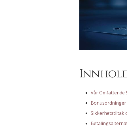
Innhold
Vår Omfattende S
Bonusordninger
Sikkerhetstiltak
Betalingsalterna