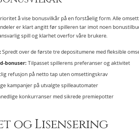
 prioritet å vise bonusvilkår på en forståelig form. Alle omse
deler er klart angitt før spilleren tar imot noen bonustilbud
nsvarlig spill og klarhet overfor våre brukere.
:
Spredt over de første tre depositumene med fleksible oms
d-bonuser:
Tilpasset spillerens preferanser og aktivitet
lig refusjon på netto tap uten omsettingskrav
ige kampanjer på utvalgte spilleautomater
edlige konkurranser med sikrede premiepotter
t og Lisensering