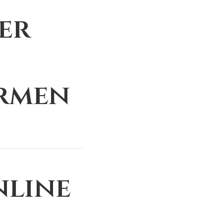
er
ormen
nline