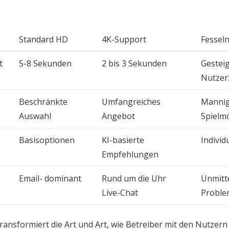
Standard HD
4K-Support
Fesseln
t
5-8 Sekunden
2 bis 3 Sekunden
Gestei
Nutzer
Beschränkte
Umfangreiches
Mannig
Auswahl
Angebot
Spielm
Basisoptionen
KI-basierte
Individ
Empfehlungen
Email- dominant
Rund um die Uhr
Unmitt
Live-Chat
Proble
z transformiert die Art und Art, wie Betreiber mit den Nutzern