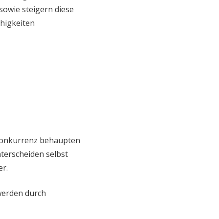
sowie steigern diese
ähigkeiten
 Konkurrenz behaupten
nterscheiden selbst
er.
werden durch