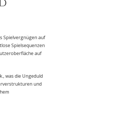
d
as Spielvergnügen auf
htlose Spielsequenzen
utzeroberfläche auf
k., was die Ungeduld
erverstrukturen und
ohem