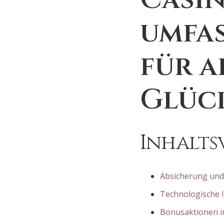
umfa
für a
Glüc
Inhalts
Absicherung und
Technologische I
Bonusaktionen im