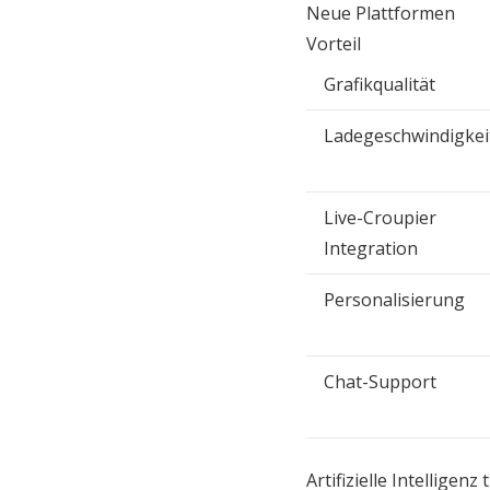
Neue Plattformen
Vorteil
Grafikqualität
Ladegeschwindigkei
Live-Croupier
Integration
Personalisierung
Chat-Support
Artifizielle Intelligen