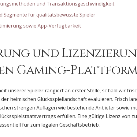
ungsmethoden und Transaktionsgeschwindigkeit
nd Segmente für qualitätsbewusste Spieler
imierung sowie App-Verfügbarkeit
rung und Lizenzierun
en Gaming-Plattfor
heit unserer Spieler rangiert an erster Stelle, sobald wir fri
der heimischen Glücksspiellandschaft evaluieren. Frisch lan
ischen strengen Auflagen wie bestehende Anbieter sowie m
cksspielstaatsvertrags erfüllen. Eine gültige Lizenz von 
essentiell für zum legalen Geschäftsbetrieb.