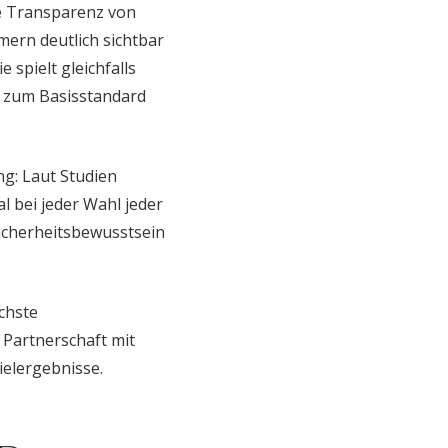
e Transparenz von
mern deutlich sichtbar
 spielt gleichfalls
t zum Basisstandard
ng: Laut Studien
l bei jeder Wahl jeder
Sicherheitsbewusstsein
chste
 Partnerschaft mit
ielergebnisse.