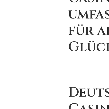
umfa
für a
Glüc
Deuts
Casin