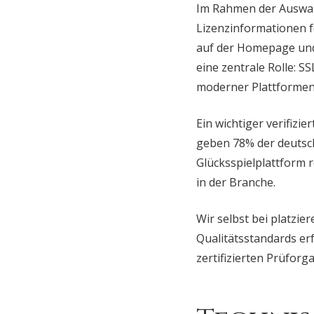
Im Rahmen der Auswah
Lizenzinformationen f
auf der Homepage und l
eine zentrale Rolle: 
moderner Plattformen
Ein wichtiger verifizi
geben 78% der deutsch
Glücksspielplattform 
in der Branche.
Wir selbst bei platzi
Qualitätsstandards er
zertifizierten Prüforg