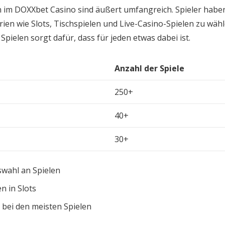
 im DOXXbet Casino sind äußert umfangreich. Spieler haben
en wie Slots, Tischspielen und Live-Casino-Spielen zu wähl
pielen sorgt dafür, dass für jeden etwas dabei ist.
Anzahl der Spiele
250+
40+
30+
swahl an Spielen
n in Slots
bei den meisten Spielen