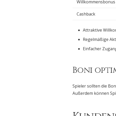
Willkommensbonus
Cashback
Attraktive Will
Regelmäßige Akt
Einfacher Zugan
Boni opti
Spieler sollten die Bo
Außerdem können Spie