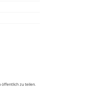
ffentlich zu teilen.