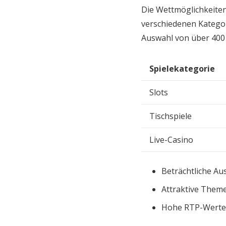
Die Wettmöglichkeiten
verschiedenen Kategori
Auswahl von über 400 S
Spielekategorie
Slots
Tischspiele
Live-Casino
Beträchtliche Au
Attraktive Theme
Hohe RTP-Werte 