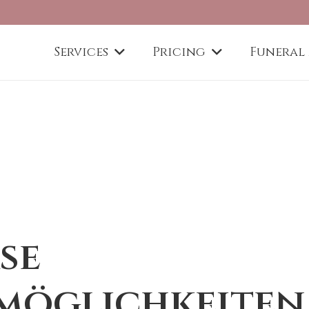
Services
Pricing
Funeral
se
möglichkeiten