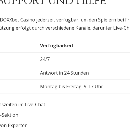
upport und Hilfe
DOXXbet Casino jederzeit verfügbar, um den Spielern bei 
ützung erfolgt durch verschiedene Kanäle, darunter Live-Ch
Verfügbarkeit
24/7
Antwort in 24 Stunden
Montag bis Freitag, 9-17 Uhr
nszeiten im Live-Chat
-Sektion
 von Experten