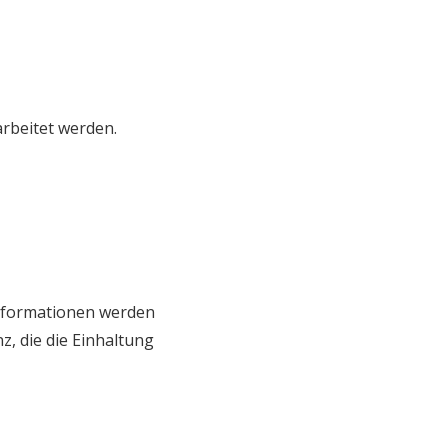
arbeitet werden.
informationen werden
z, die die Einhaltung