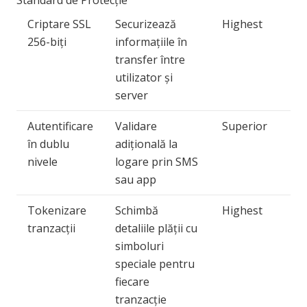
Standard de Protecție
Criptare SSL
Securizează
Highest
256-biți
informațiile în
transfer între
utilizator și
server
Autentificare
Validare
Superior
în dublu
adițională la
nivele
logare prin SMS
sau app
Tokenizare
Schimbă
Highest
tranzacții
detaliile plății cu
simboluri
speciale pentru
fiecare
tranzacție