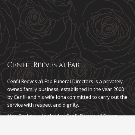
Cenfil Reeves a’i Fab
Cenfil Reeves a’i Fab Funeral Directors is a privately
owned family business, established in the year 2000
by Cenfil and his wife Iona committed to carry out the
service with respect and dignity.
Mae Trefnwyr Angladdau
Cenfil Reeves a’i Fab
yn
fusnes teuluol preifat, a sefydlwyd yn y flwyddyn 2000
gan Cenfil a’i wraig Iona sydd wedi ymrwymo i