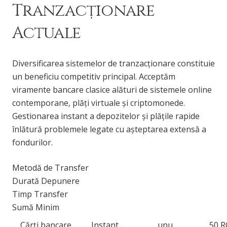
Tranzacționare
Actuale
Diversificarea sistemelor de tranzacționare constituie
un beneficiu competitiv principal. Acceptăm
viramente bancare clasice alături de sistemele online
contemporane, plăți virtuale și criptomonede.
Gestionarea instant a depozitelor și plățile rapide
înlătură problemele legate cu așteptarea extensă a
fondurilor.
Metodă de Transfer
Durată Depunere
Timp Transfer
Sumă Minim
Cărți bancare
Instant
unu
50 