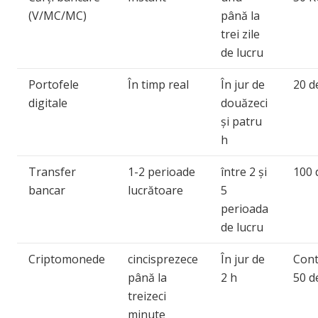
(V/MC/MC)
până la
trei zile
de lucru
Portofele
În timp real
În jur de
20 
digitale
douăzeci
și patru
h
Transfer
1-2 perioade
între 2 și
100
bancar
lucrătoare
5
perioada
de lucru
Criptomonede
cincisprezece
În jur de
Cont
până la
2 h
50 
treizeci
minute