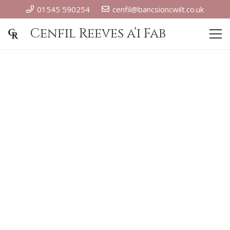
01545 590254
cenfil@bancsioncwilt.co.uk
Cenfil Reeves a’i Fab