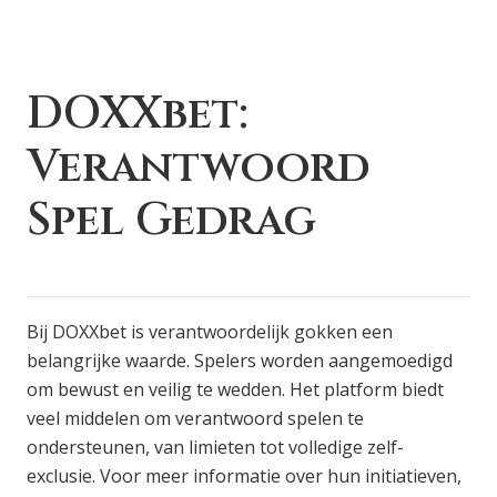
DOXXbet:
Verantwoord
Spel Gedrag
Bij DOXXbet is verantwoordelijk gokken een
belangrijke waarde. Spelers worden aangemoedigd
om bewust en veilig te wedden. Het platform biedt
veel middelen om verantwoord spelen te
ondersteunen, van limieten tot volledige zelf-
exclusie. Voor meer informatie over hun initiatieven,