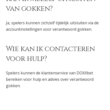
van gokken?
Ja, spelers kunnen zichzelf tijdelijk uitsluiten via de
accountinstellingen voor verantwoord gokken.
Wie kan ik contacteren
voor hulp?
Spelers kunnen de klantenservice van DOXXbet
bereiken voor hulp en advies over verantwoord
gokken.