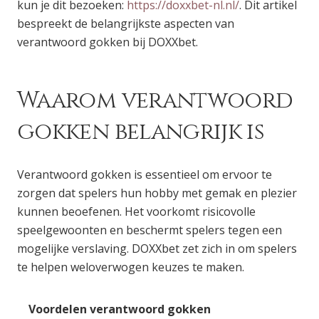
kun je dit bezoeken:
https://doxxbet-nl.nl/
. Dit artikel
bespreekt de belangrijkste aspecten van
verantwoord gokken bij DOXXbet.
Waarom verantwoord
gokken belangrijk is
Verantwoord gokken is essentieel om ervoor te
zorgen dat spelers hun hobby met gemak en plezier
kunnen beoefenen. Het voorkomt risicovolle
speelgewoonten en beschermt spelers tegen een
mogelijke verslaving. DOXXbet zet zich in om spelers
te helpen weloverwogen keuzes te maken.
Voordelen verantwoord gokken