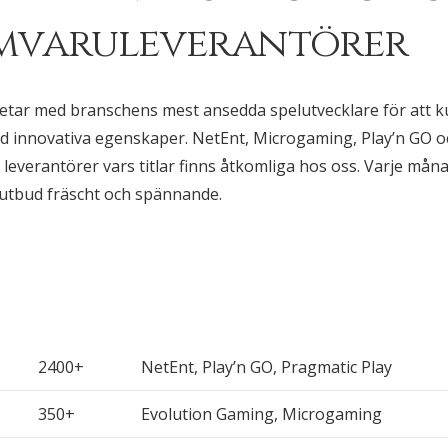
mvaruleverantörer
etar med branschens mest ansedda spelutvecklare för att 
ed innovativa egenskaper. NetEnt, Microgaming, Play’n GO o
leverantörer vars titlar finns åtkomliga hos oss. Varje månad 
rt utbud fräscht och spännande.
2400+
NetEnt, Play’n GO, Pragmatic Play
350+
Evolution Gaming, Microgaming