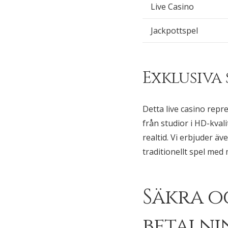
Live Casino
Jackpottspel
Exklusiva 
Detta live casino rep
från studior i HD-kval
realtid. Vi erbjuder 
traditionellt spel me
Säkra o
betalni