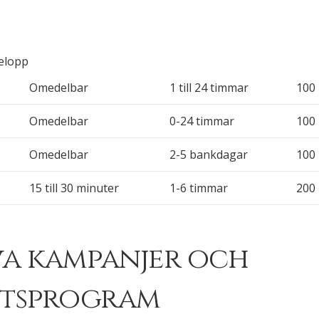
elopp
Omedelbar
1 till 24 timmar
100 
Omedelbar
0-24 timmar
100 
Omedelbar
2-5 bankdagar
100 
15 till 30 minuter
1-6 timmar
200 
va kampanjer och
etsprogram