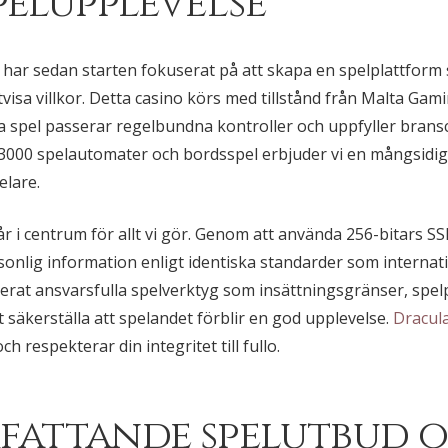
pelupplevelse
har sedan starten fokuserat på att skapa en spelplattfor
tvisa villkor. Detta casino körs med tillstånd från Malta Gam
la spel passerar regelbundna kontroller och uppfyller bran
3000 spelautomater och bordsspel erbjuder vi en mångsidig
elare.
r i centrum för allt vi gör. Genom att använda 256-bitars SS
onlig information enligt identiska standarder som internati
erat ansvarsfulla spelverktyg som insättningsgränser, spe
t säkerställa att spelandet förblir en god upplevelse.
Dracula
h respekterar din integritet till fullo.
fattande spelutbud 