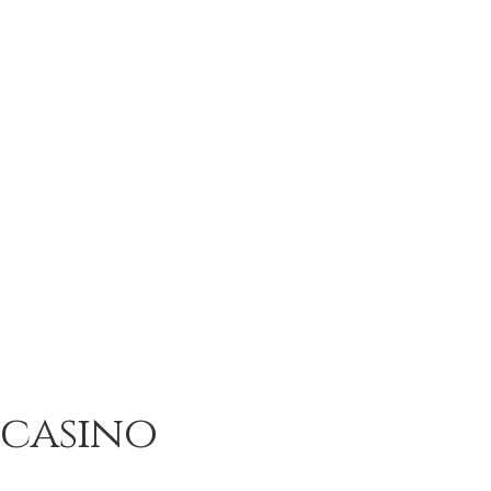
 casino