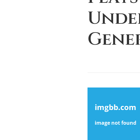
Unde
Gene