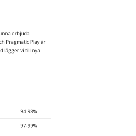
kunna erbjuda
ch Pragmatic Play är
lägger vi till nya
94-98%
97-99%