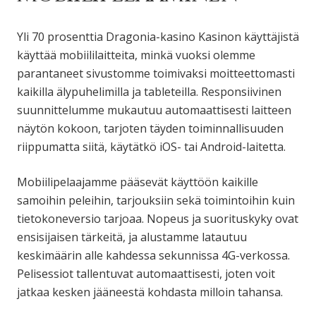
Yli 70 prosenttia Dragonia-kasino Kasinon käyttäjistä
käyttää mobiililaitteita, minkä vuoksi olemme
parantaneet sivustomme toimivaksi moitteettomasti
kaikilla älypuhelimilla ja tableteilla. Responsiivinen
suunnittelumme mukautuu automaattisesti laitteen
näytön kokoon, tarjoten täyden toiminnallisuuden
riippumatta siitä, käytätkö iOS- tai Android-laitetta.
Mobiilipelaajamme pääsevät käyttöön kaikille
samoihin peleihin, tarjouksiin sekä toimintoihin kuin
tietokoneversio tarjoaa. Nopeus ja suorituskyky ovat
ensisijaisen tärkeitä, ja alustamme latautuu
keskimäärin alle kahdessa sekunnissa 4G-verkossa.
Pelisessiot tallentuvat automaattisesti, joten voit
jatkaa kesken jääneestä kohdasta milloin tahansa.