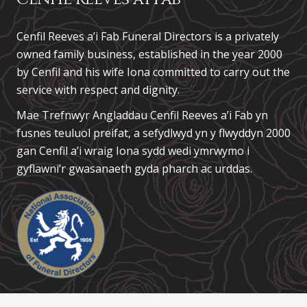
Cenfil Reeves a’i Fab Funeral Directors is a privately
owned family business, established in the year 2000
by Cenfil and his wife Iona committed to carry out the
service with respect and dignity.
Mae Trefnwyr Angladdau
Cenfil Reeves a’i Fab
yn
fusnes teuluol preifat, a sefydlwyd yn y flwyddyn 2000
gan Cenfil a’i wraig Iona sydd wedi ymrwymo i
gyflawni’r gwasanaeth gyda pharch ac urddas.
Links / Dolenni