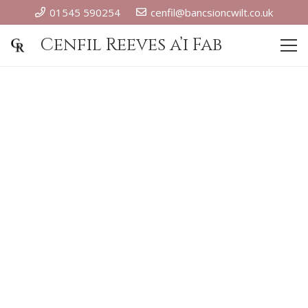
01545 590254
cenfil@bancsioncwilt.co.uk
Cenfil Reeves a’i Fab