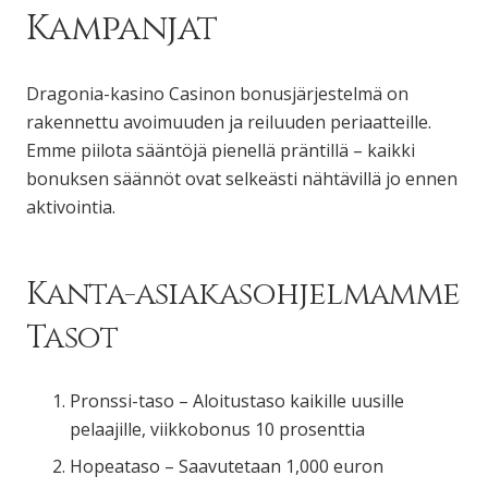
Kampanjat
Dragonia-kasino Casinon bonusjärjestelmä on
rakennettu avoimuuden ja reiluuden periaatteille.
Emme piilota sääntöjä pienellä präntillä – kaikki
bonuksen säännöt ovat selkeästi nähtävillä jo ennen
aktivointia.
Kanta-asiakasohjelmamme
Tasot
Pronssi-taso – Aloitustaso kaikille uusille
pelaajille, viikkobonus 10 prosenttia
Hopeataso – Saavutetaan 1,000 euron