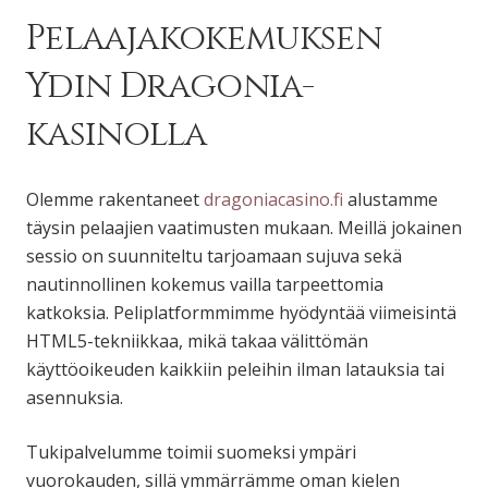
Pelaajakokemuksen
Ydin Dragonia-
kasinolla
Olemme rakentaneet
dragoniacasino.fi
alustamme
täysin pelaajien vaatimusten mukaan. Meillä jokainen
sessio on suunniteltu tarjoamaan sujuva sekä
nautinnollinen kokemus vailla tarpeettomia
katkoksia. Peliplatformmimme hyödyntää viimeisintä
HTML5-tekniikkaa, mikä takaa välittömän
käyttöoikeuden kaikkiin peleihin ilman latauksia tai
asennuksia.
Tukipalvelumme toimii suomeksi ympäri
vuorokauden, sillä ymmärrämme oman kielen