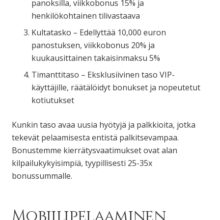
panoksilla, viikkobonus 15% ja
henkilökohtainen tilivastaava
Kultatasko – Edellyttää 10,000 euron
panostuksen, viikkobonus 20% ja
kuukausittainen takaisinmaksu 5%
Timanttitaso – Eksklusiivinen taso VIP-
käyttäjille, räätälöidyt bonukset ja nopeutetut
kotiutukset
Kunkin taso avaa uusia hyötyjä ja palkkioita, jotka
tekevät pelaamisesta entistä palkitsevampaa.
Bonustemme kierrätysvaatimukset ovat alan
kilpailukykyisimpiä, tyypillisesti 25-35x
bonussummalle.
Mobiilipelaaminen