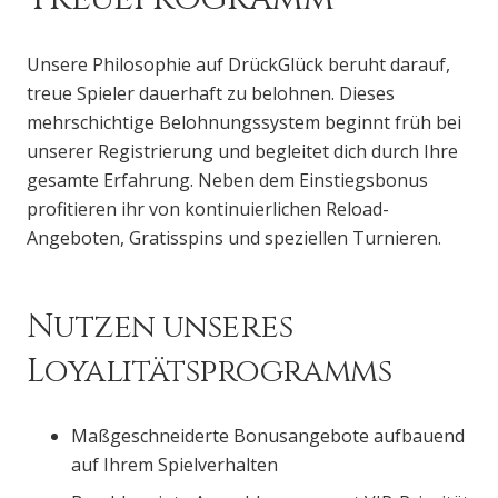
Unsere Philosophie auf DrückGlück beruht darauf,
treue Spieler dauerhaft zu belohnen. Dieses
mehrschichtige Belohnungssystem beginnt früh bei
unserer Registrierung und begleitet dich durch Ihre
gesamte Erfahrung. Neben dem Einstiegsbonus
profitieren ihr von kontinuierlichen Reload-
Angeboten, Gratisspins und speziellen Turnieren.
Nutzen unseres
Loyalitätsprogramms
Maßgeschneiderte Bonusangebote aufbauend
auf Ihrem Spielverhalten