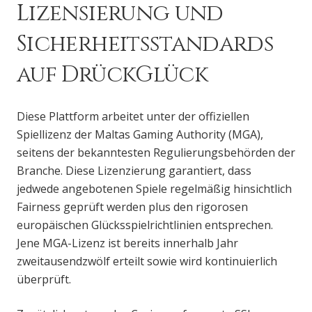
Lizensierung und
Sicherheitsstandards
auf DrückGlück
Diese Plattform arbeitet unter der offiziellen
Spiellizenz der Maltas Gaming Authority (MGA),
seitens der bekanntesten Regulierungsbehörden der
Branche. Diese Lizenzierung garantiert, dass
jedwede angebotenen Spiele regelmäßig hinsichtlich
Fairness geprüft werden plus den rigorosen
europäischen Glücksspielrichtlinien entsprechen.
Jene MGA-Lizenz ist bereits innerhalb Jahr
zweitausendzwölf erteilt sowie wird kontinuierlich
überprüft.