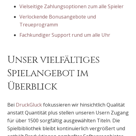
Vielseitige Zahlungsoptionen zum alle Spieler
Verlockende Bonusangebote und
Treueprogramm
Fachkundiger Support rund um alle Uhr
Unser vielfältiges
Spielangebot im
Überblick
Bei
DruckGluck
fokussieren wir hinsichtlich Qualität
anstatt Quantität plus stellen unseren Usern Zugang
für über 1500 sorgfältig ausgewählten Titeln. Die
Spielbibliothek bleibt kontinuierlich vergrößert und