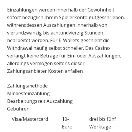
Einzahlungen werden innerhalb der Gewohnheit
sofort bezüglich Ihrem Spielerkonto gutgeschrieben,
währenddessen Auszahlungen innerhalb von
vierundzwanzig bis achtundvierzig Stunden
bearbeitet werden. Für E-Wallets geschieht die
Withdrawal häufig selbst schneller. Das Casino
verlangt keine Beträge für Ein- oder Auszahlungen,
allerdings vermögen seitens dieser
Zahlungsanbieter Kosten anfallen.
Zahlungsmethode
Mindesteinzahlung
Bearbeitungszeit Auszahlung
Gebühren
Visa/Mastercard
10-
drei bis fünf
Euro
Werktage