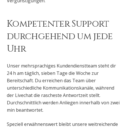
Vergünstigungen.
Kompetenter Support
durchgehend um jede
Uhr
Unser mehrsprachiges Kundendienstteam steht dir
24 h am täglich, sieben Tage die Woche zur
Bereitschaft. Du erreichen das Team über
unterschiedliche Kommunikationskanäle, während
der Livechat die rascheste Antwortzeit stellt.
Durchschnittlich werden Anliegen innerhalb von zwei
min beantwortet.
Speziell erwähnenswert bleibt unsere weitreichende