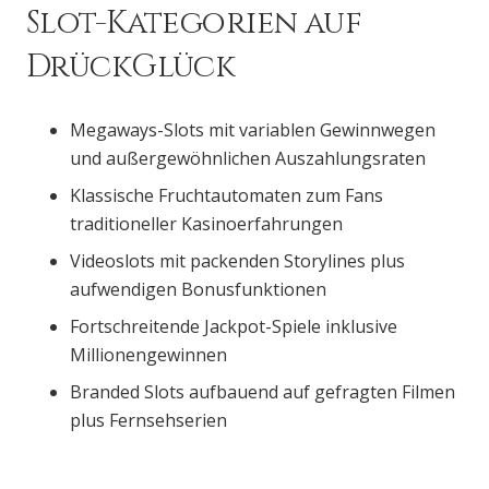
Slot-Kategorien auf
DrückGlück
Megaways-Slots mit variablen Gewinnwegen
und außergewöhnlichen Auszahlungsraten
Klassische Fruchtautomaten zum Fans
traditioneller Kasinoerfahrungen
Videoslots mit packenden Storylines plus
aufwendigen Bonusfunktionen
Fortschreitende Jackpot-Spiele inklusive
Millionengewinnen
Branded Slots aufbauend auf gefragten Filmen
plus Fernsehserien