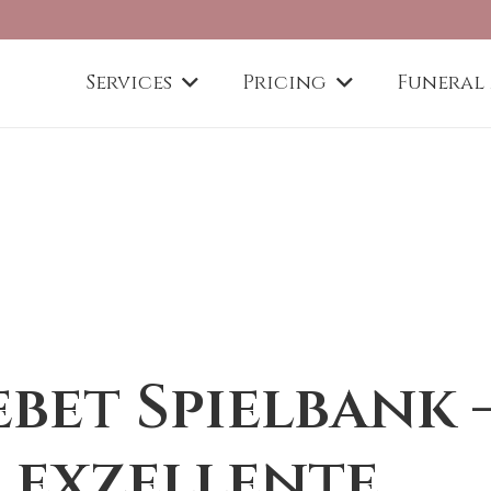
Services
Pricing
Funeral
ebet Spielbank 
 exzellente