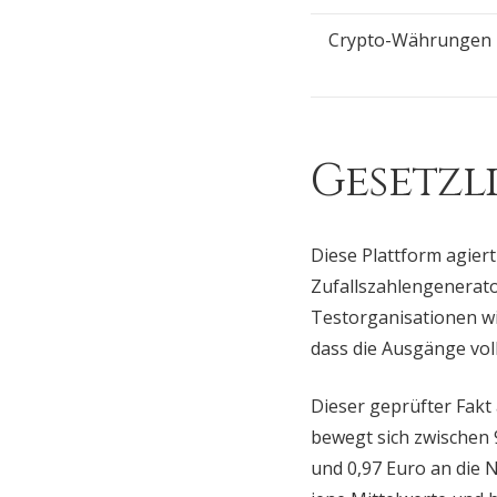
Crypto-Währungen
Gesetzl
Diese Plattform agier
Zufallszahlengenerato
Testorganisationen wi
dass die Ausgänge voll
Dieser geprüfter Fakt 
bewegt sich zwischen 
und 0,97 Euro an die 