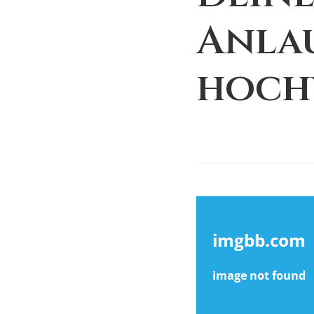
Anlau
hoch