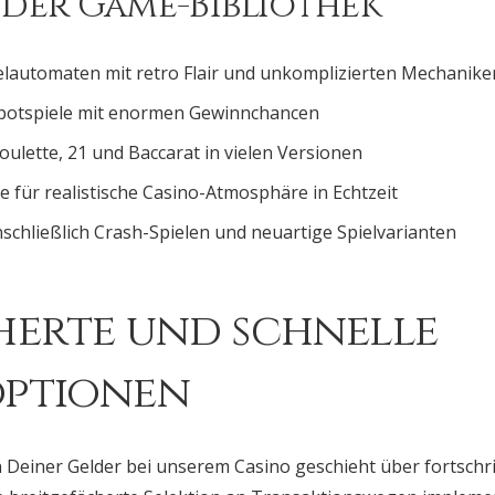
der Game-Bibliothek
ielautomaten mit retro Flair und unkomplizierten Mechanike
kpotspiele mit enormen Gewinnchancen
oulette, 21 und Baccarat in vielen Versionen
e für realistische Casino-Atmosphäre in Echtzeit
inschließlich Crash-Spielen und neuartige Spielvarianten
herte und schnelle
optionen
 Deiner Gelder bei unserem Casino geschieht über fortschrit