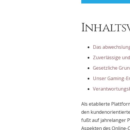
Inhalts
Das abwechslung
Zuverlässige un
Gesetzliche Grun
Unser Gaming-Erl
Verantwortungsb
Als etablierte Plattfo
den kundenorientierten
fußt auf jahrelanger 
Aspekten des Online-C