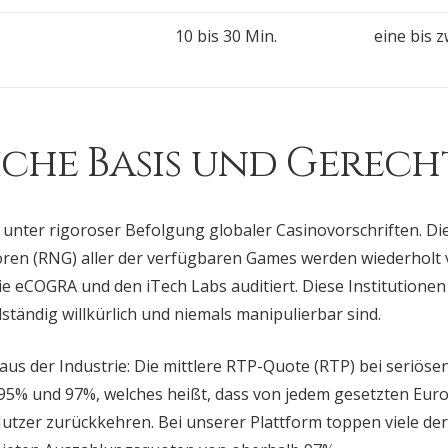
10 bis 30 Min.
eine bis 
iche Basis und Gerech
t unter rigoroser Befolgung globaler Casinovorschriften. Di
ren (RNG) aller der verfügbaren Games werden wiederholt 
e eCOGRA und den iTech Labs auditiert. Diese Institutionen
ständig willkürlich und niemals manipulierbar sind.
aus der Industrie: Die mittlere RTP-Quote (RTP) bei seriöse
95% und 97%, welches heißt, dass von jedem gesetzten Euro
Nutzer zurückkehren. Bei unserer Plattform toppen viele de