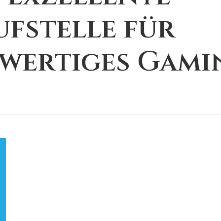
fstelle für
wertiges Gami