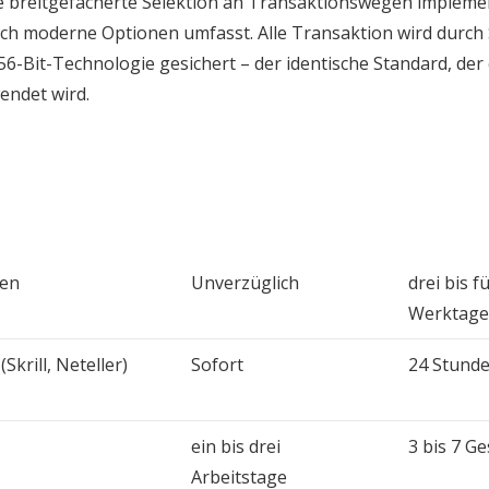
e breitgefächerte Selektion an Transaktionswegen implemen
 auch moderne Optionen umfasst. Alle Transaktion wird durch
6-Bit-Technologie gesichert – der identische Standard, der
endet wird.
ren
Unverzüglich
drei bis f
Werktage
Skrill, Neteller)
Sofort
24 Stund
ein bis drei
3 bis 7 G
Arbeitstage