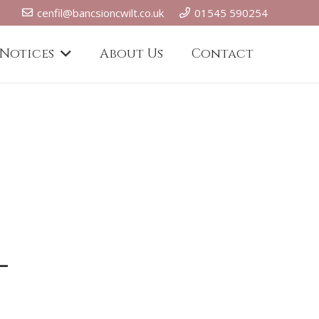
cenfil@bancsioncwilt.co.uk
01545 590254
 Notices
About Us
Contact
–