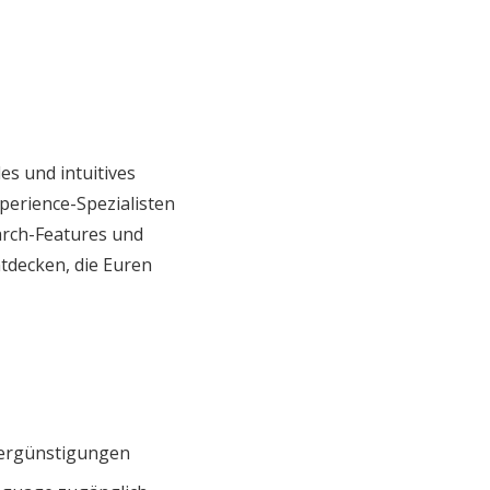
es und intuitives
perience-Spezialisten
earch-Features und
tdecken, die Euren
 Vergünstigungen