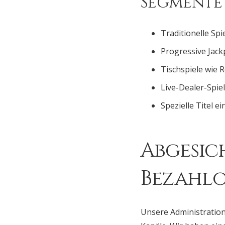
Segmente 
Traditionelle Sp
Progressive Jac
Tischspiele wie R
Live-Dealer-Spiel
Spezielle Titel e
Abgesic
Bezahl
Unsere Administration