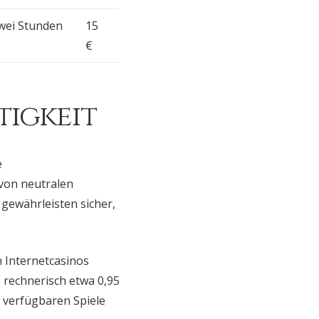
zwei Stunden
15
€
tigkeit
e
von neutralen
 gewährleisten sicher,
n Internetcasinos
 rechnerisch etwa 0,95
r verfügbaren Spiele