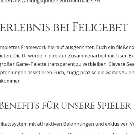
 bieten Auszahlungsquoten von oberhalb 97%.
lerlebnis bei Felicebet
mplettes Framework hierauf ausgerichtet, Euch ein fließend
eten. Die UI wurde in direkter Zusammenarbeit mit User-Ex
i großer Game-Palette transparent zu verbleiben. Clevere S
ehlungen assistieren Euch, zügig präzise die Games zu en
enkommen.
Benefits für unsere Spieler
alitätssystem mit attraktiven Belohnungen und exklusiven