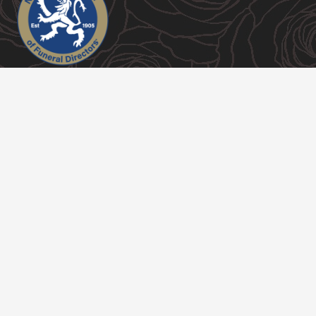
Links / Dolenni
About Us
Contact
Funeral Services
Coffins
Funeral Plans
Chapel of Rest
Pricing
Funeral Notices