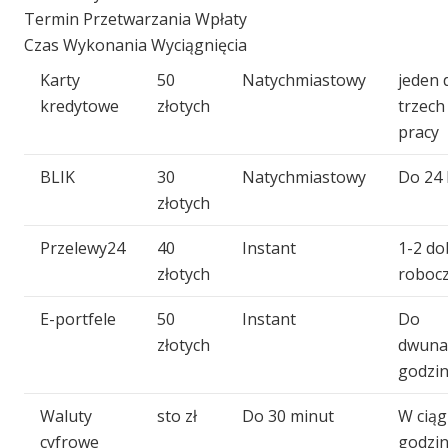
Termin Przetwarzania Wpłaty
Czas Wykonania Wyciągnięcia
Karty
50
Natychmiastowy
jeden 
kredytowe
złotych
trzech
pracy
BLIK
30
Natychmiastowy
Do 24 
złotych
Przelewy24
40
Instant
1-2 do
złotych
roboc
E-portfele
50
Instant
Do
złotych
dwuna
godzi
Waluty
sto zł
Do 30 minut
W ciąg
cyfrowe
godzi