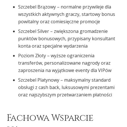
Szczebel Brązowy – normalne przywileje dla
wszystkich aktywnych graczy, startowy bonus
powitalny oraz comiesięczne promocje
Szczebel Silver – zwiększona gromadzenie
punktów bonusowych, przypisany konsultant
konta oraz specjalne wydarzenia
Poziom Złoty – wyższe ograniczenia
transferów, personalizowane nagrody oraz
zaproszenia na wyjątkowe eventy dla VIPów
Szczebel Platynowy – maksymalny standard
obsługi z cash back, luksusowymi prezentami
oraz najszybszym przetwarzaniem płatności
Fachowa Wsparcie