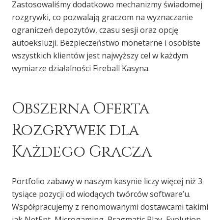
Zastosowaliśmy dodatkowo mechanizmy świadomej
rozgrywki, co pozwalają graczom na wyznaczanie
ograniczeń depozytów, czasu sesji oraz opcję
autoeksluzji. Bezpieczeństwo monetarne i osobiste
wszystkich klientów jest najwyższy cel w każdym
wymiarze działalności Fireball Kasyna.
Obszerna Oferta
Rozgrywek dla
Każdego Gracza
Portfolio zabawy w naszym kasynie liczy więcej niż 3
tysiące pozycji od wiodących twórców software’u.
Współpracujemy z renomowanymi dostawcami takimi
jak NetEnt, Microgaming, Pragmatic Play, Evolution