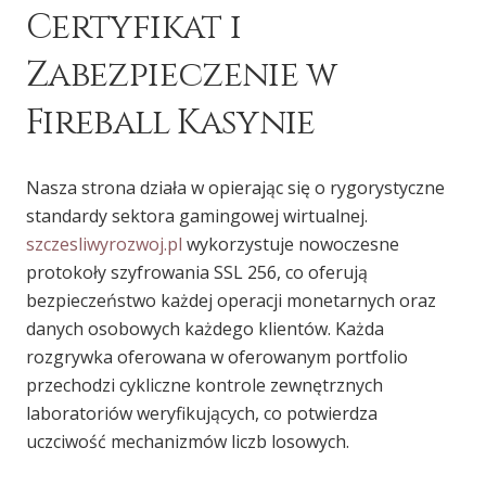
Certyfikat i
Zabezpieczenie w
Fireball Kasynie
Nasza strona działa w opierając się o rygorystyczne
standardy sektora gamingowej wirtualnej.
szczesliwyrozwoj.pl
wykorzystuje nowoczesne
protokoły szyfrowania SSL 256, co oferują
bezpieczeństwo każdej operacji monetarnych oraz
danych osobowych każdego klientów. Każda
rozgrywka oferowana w oferowanym portfolio
przechodzi cykliczne kontrole zewnętrznych
laboratoriów weryfikujących, co potwierdza
uczciwość mechanizmów liczb losowych.