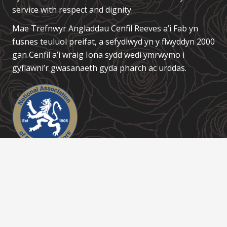
service with respect and dignity.
Mae Trefnwyr Angladdau
Cenfil Reeves a’i Fab
yn
fusnes teuluol preifat, a sefydlwyd yn y flwyddyn 2000
gan Cenfil a’i wraig Iona sydd wedi ymrwymo i
gyflawni’r gwasanaeth gyda pharch ac urddas.
Links / Dolenni
About Us
Contact