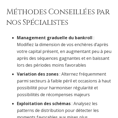
Méthodes Conseillées par
nos Spécialistes
Management graduelle du bankroll
:
Modifiez la dimension de vos enchères d’après
votre capital présent, en augmentant peu à peu
après des séquences gagnantes et en baissant
lors des périodes moins favorables
Variation des zones
: Alternez fréquemment
parmi secteurs à faible péril et occasions à haut
possibilité pour harmoniser régularité et
possibilités de récompenses majeurs
Exploitation des schémas
: Analysez les
patterns de distribution pour détecter les
moments favorables aux mises plus