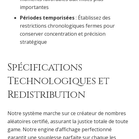
importantes
Périodes temporisées
: Établissez des
restrictions chronologiques fermes pour
conserver concentration et précision
stratégique
Spécifications
Technologiques et
Redistribution
Notre système marche sur ce créateur de nombres
aléatoires certifié, assurant la justice totale de toute
game. Notre engine d’affichage perfectionné
garantit une souplesse parfaite sur chaque les