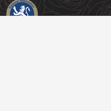
Links / Dolenni
About Us
Contact
Funeral Services
Coffins
Funeral Plans
Chapel of Rest
Pricing