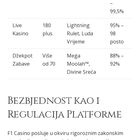
–
99,5%
Live
180
Lightning
95% –
Kasino
plus
Rulet, Luda
98
Vrijeme
posto
Džekpot
Više
Mega
88% –
Zabave
od 70
Moolah™,
92%
Divine Sreća
Bezbjednost kao i
Regulacija Platforme
F1 Casino posluje u okviru rigoroznim zakonskim