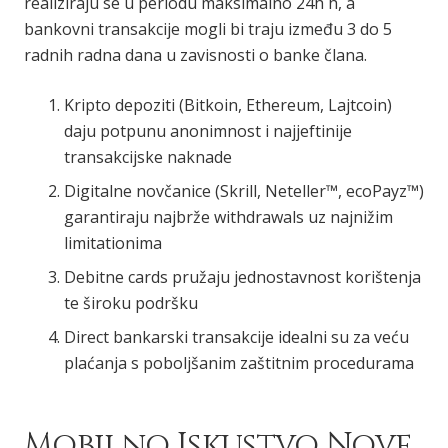
realiziraju se u periodu maksimalno 24h h, a
bankovni transakcije mogli bi traju između 3 do 5
radnih radna dana u zavisnosti o banke člana.
Kripto depoziti (Bitkoin, Ethereum, Lajtcoin)
daju potpunu anonimnost i najjeftinije
transakcijske naknade
Digitalne novčanice (Skrill, Neteller™, ecoPayz™)
garantiraju najbrže withdrawals uz najnižim
limitationima
Debitne cards pružaju jednostavnost korištenja
te široku podršku
Direct bankarski transakcije idealni su za veću
plaćanja s poboljšanim zaštitnim procedurama
Mobilno Iskustvo Nove