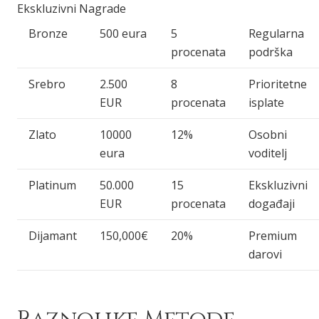
Ekskluzivni Nagrade
Bronze
500 eura
5
Regularna
procenata
podrška
Srebro
2.500
8
Prioritetne
EUR
procenata
isplate
Zlato
10000
12%
Osobni
eura
voditelj
Platinum
50.000
15
Ekskluzivni
EUR
procenata
događaji
Dijamant
150,000€
20%
Premium
darovi