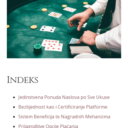
Indeks
Jedinstvena Ponuda Naslova po Sve Ukuse
Bezbjednost kao i Certificiranje Platforme
Sistem Beneficija te Nagradnih Mehanizma
Prilagodljive Opcije Plaćanja