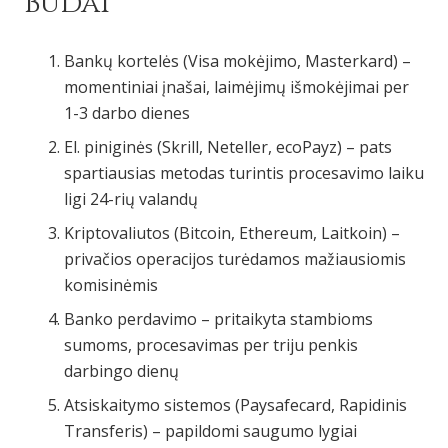
Būdai
Bankų kortelės (Visa mokėjimo, Masterkard) –
momentiniai įnašai, laimėjimų išmokėjimai per
1-3 darbo dienes
El. piniginės (Skrill, Neteller, ecoPayz) – pats
spartiausias metodas turintis procesavimo laiku
ligi 24-rių valandų
Kriptovaliutos (Bitcoin, Ethereum, Laitkoin) –
privačios operacijos turėdamos mažiausiomis
komisinėmis
Banko perdavimo – pritaikyta stambioms
sumoms, procesavimas per triju penkis
darbingo dienų
Atsiskaitymo sistemos (Paysafecard, Rapidinis
Transferis) – papildomi saugumo lygiai