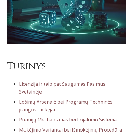
Turinys
Licenzija ir taip pat Saugumas Pas mus
Svetainėje
Lošimų Arsenalė bei Programų Techninės
įrangos Tiekėjai
Premijų Mechanizmas bei Lojalumo Sistema
Mokėjimo Variantai bei Išmokėjimų Procedūra