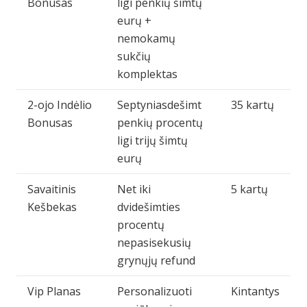
Bonusas
ligi penkių šimtų
eurų +
nemokamų
sukčių
komplektas
2-ojo Indėlio
Septyniasdešimt
35 kartų
Bonusas
penkių procentų
ligi trijų šimtų
eurų
Savaitinis
Net iki
5 kartų
Kešbekas
dvidešimties
procentų
nepasisekusių
grynųjų refund
Vip Planas
Personalizuoti
Kintantys