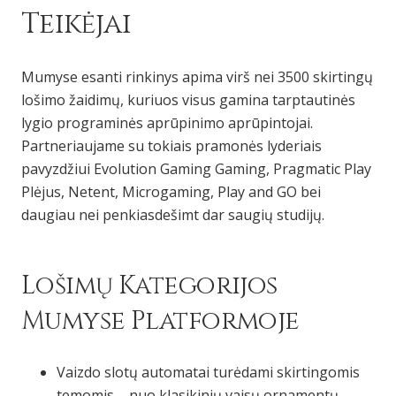
Teikėjai
Mumyse esanti rinkinys apima virš nei 3500 skirtingų
lošimo žaidimų, kuriuos visus gamina tarptautinės
lygio programinės aprūpinimo aprūpintojai.
Partneriaujame su tokiais pramonės lyderiais
pavyzdžiui Evolution Gaming Gaming, Pragmatic Play
Plėjus, Netent, Microgaming, Play and GO bei
daugiau nei penkiasdešimt dar saugių studijų.
Lošimų Kategorijos
Mumyse Platformoje
Vaizdo slotų automatai turėdami skirtingomis
temomis – nuo klasikinių vaisų ornamentų