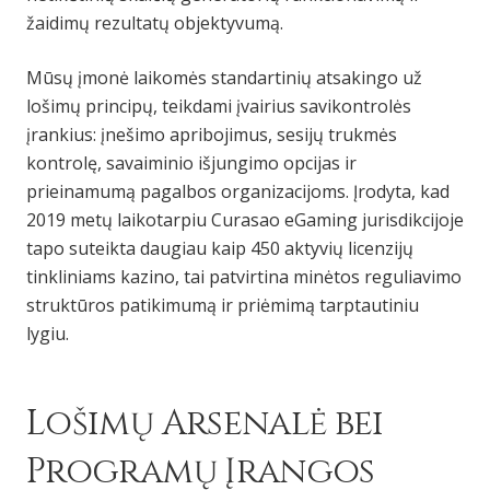
žaidimų rezultatų objektyvumą.
Mūsų įmonė laikomės standartinių atsakingo už
lošimų principų, teikdami įvairius savikontrolės
įrankius: įnešimo apribojimus, sesijų trukmės
kontrolę, savaiminio išjungimo opcijas ir
prieinamumą pagalbos organizacijoms. Įrodyta, kad
2019 metų laikotarpiu Curasao eGaming jurisdikcijoje
tapo suteikta daugiau kaip 450 aktyvių licenzijų
tinkliniams kazino, tai patvirtina minėtos reguliavimo
struktūros patikimumą ir priėmimą tarptautiniu
lygiu.
Lošimų Arsenalė bei
Programų Įrangos