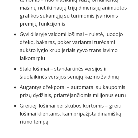
mašinų net iki naujų trijų dimensijų animuotos
grafikos sukamųjų su turimomis įvairiomis
premijų funkcijomis
Gyvi dileryje valdomi lošimai – ruletė, juodojo
džeko, bakaras, poker variantai turėdami
aukšto lygio krupijeriais gyvo transliavimo
laikotarpiu
Stalo lošimai – standartinės versijos ir
šiuolaikinės versijos senųjų kazino žaidimų
Augantys džekpotai – automatai su kaupomis
prizų dydžiais, priartėjančiomis milijonus eurų
Greitieji lošimai bei skubos kortomis – greiti
lošimai klientams, kam pripažįsta dinamišką
ritmo tempą