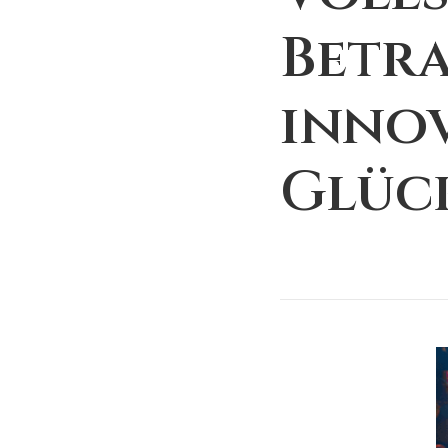
Betr
inno
Glüc