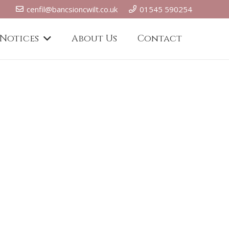
cenfil@bancsioncwilt.co.uk
01545 590254
 Notices
About Us
Contact