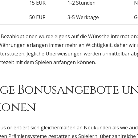
15 EUR
1-2 Stunden
N
50 EUR
3-5 Werktage
G
 Bezahloptionen wurde eigens auf die Wünsche internation
e Währungen erlangen immer mehr an Wichtigkeit, daher wir
nterstützen. Jegliche Überweisungen werden unmittelbar ab
tezeit mit dem Spielen anfangen können.
ige Bonusangebote u
ionen
 orientiert sich gleichermaßen an Neukunden als wie auc
gen Prämiensysteme gestatten es Spielern, über zahlreiche