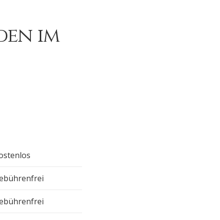
en im
ostenlos
ebührenfrei
ebührenfrei