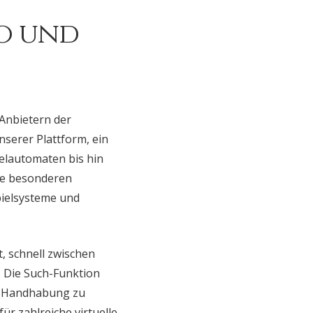
io und
Anbietern der
serer Plattform, ein
elautomaten bis hin
die besonderen
pielsysteme und
t, schnell zwischen
. Die Such-Funktion
se Handhabung zu
ür zahlreiche virtuelle