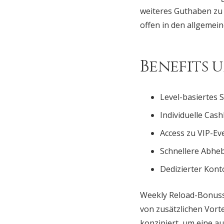
weiteres Guthaben zu
offen in den allgemei
Benefits 
Level-basiertes 
Individuelle Cas
Access zu VIP-Ev
Schnellere Abheb
Dedizierter Kon
Weekly Reload-Bonusse
von zusätzlichen Vort
konzipiert, um eine 