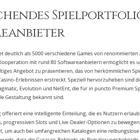
chendes Spielportfol
eanbieter
t deutlich als 5000 verschiedene Games von renommierten 
ooperation mit rund 80 Softwareanbietern ermöglicht es un
ältiges Angebot zu präsentieren, das von herkömmlichen Spi
asino-Erlebnissen erstreckt. Speziell hervorzuheben sind 
gmatic, Evolution und NetEnt, die für in puncto Premium S
le Gestaltung bekannt sind.
g
offeriert eine intelligente Einteilung, die es Nutzern erlaub
, progressiven Slots und Live-Dealer-Optionen zu bewegen
rt, um auch bei umfangreichen Katalogen eine reibungslo
 wurde, dass die Curacao-Behörde als Regulierungsbehörde f