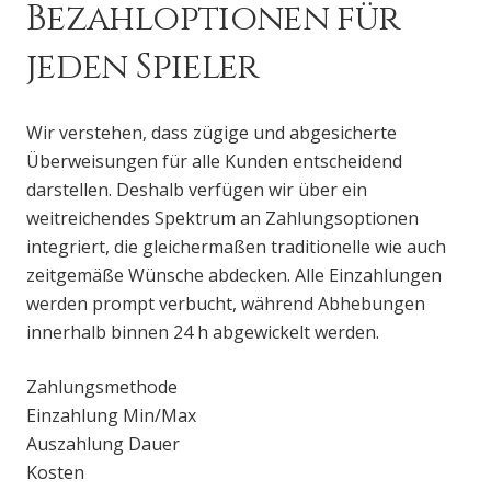
Bezahloptionen für
jeden Spieler
Wir verstehen, dass zügige und abgesicherte
Überweisungen für alle Kunden entscheidend
darstellen. Deshalb verfügen wir über ein
weitreichendes Spektrum an Zahlungsoptionen
integriert, die gleichermaßen traditionelle wie auch
zeitgemäße Wünsche abdecken. Alle Einzahlungen
werden prompt verbucht, während Abhebungen
innerhalb binnen 24 h abgewickelt werden.
Zahlungsmethode
Einzahlung Min/Max
Auszahlung Dauer
Kosten