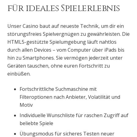
für ideales Spielerlebnis
Unser Casino baut auf neueste Technik, um dir ein
störungsfreies Spielvergnügen zu gewährleisten. Die
HTML5-gestützte Spielumgebung läuft nahtlos
durch allen Devices – vom Computer über iPads bis
hin zu Smartphones. Sie vermögen jederzeit unter
Geräten tauschen, ohne euren Fortschritt zu
einbüßen.
Fortschrittliche Suchmaschine mit
Filteroptionen nach Anbieter, Volatilität und
Motiv
Individuelle Wunschliste für raschen Zugriff auf
beliebte Spiele
Übungsmodus für sicheres Testen neuer