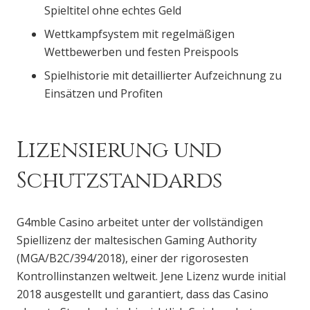
Spieltitel ohne echtes Geld
Wettkampfsystem mit regelmäßigen
Wettbewerben und festen Preispools
Spielhistorie mit detaillierter Aufzeichnung zu
Einsätzen und Profiten
Lizensierung und
Schutzstandards
G4mble Casino arbeitet unter der vollständigen
Spiellizenz der maltesischen Gaming Authority
(MGA/B2C/394/2018), einer der rigorosesten
Kontrollinstanzen weltweit. Jene Lizenz wurde initial
2018 ausgestellt und garantiert, dass das Casino