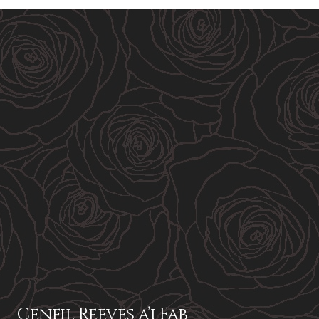
Cenfil Reeves a’i Fab