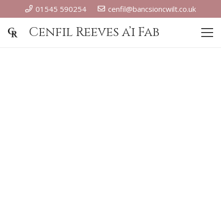
01545 590254
cenfil@bancsioncwilt.co.uk
Cenfil Reeves a’i Fab