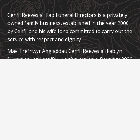
Cenfil Reeves a’i Fab Funeral Directors is a privately
owned family business, established in the year 2000
by Cenfil and his wife Iona committed to carry out the
service with respect and dignity.
Mae Trefnwyr Angladdau
Cenfil Reeves a’i Fab
yn
fusnes teuluol preifat, a sefydlwyd yn y flwyddyn 2000
gan Cenfil a’i wraig Iona sydd wedi ymrwymo i
gyflawni’r gwasanaeth gyda pharch ac urddas.
Links / Dolenni