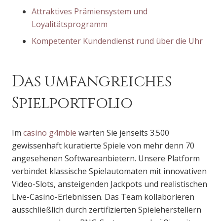
Attraktives Prämiensystem und
Loyalitätsprogramm
Kompetenter Kundendienst rund über die Uhr
Das umfangreiches
Spielportfolio
Im
casino g4mble
warten Sie jenseits 3.500
gewissenhaft kuratierte Spiele von mehr denn 70
angesehenen Softwareanbietern. Unsere Platform
verbindet klassische Spielautomaten mit innovativen
Video-Slots, ansteigenden Jackpots und realistischen
Live-Casino-Erlebnissen. Das Team kollaborieren
ausschließlich durch zertifizierten Spieleherstellern