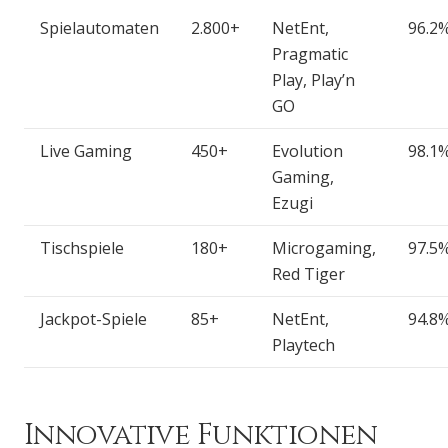
Spielautomaten
2.800+
NetEnt,
96.2
Pragmatic
Play, Play’n
GO
Live Gaming
450+
Evolution
98.1
Gaming,
Ezugi
Tischspiele
180+
Microgaming,
97.5
Red Tiger
Jackpot-Spiele
85+
NetEnt,
94.8
Playtech
Innovative Funktionen