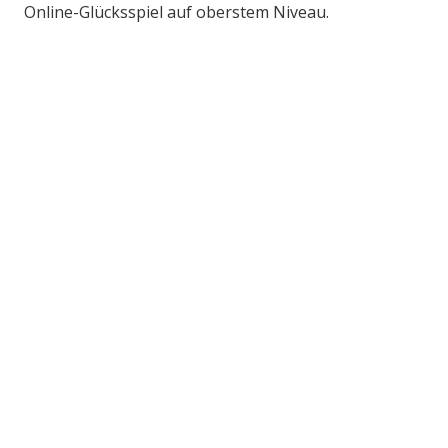
Online-Glücksspiel auf oberstem Niveau.