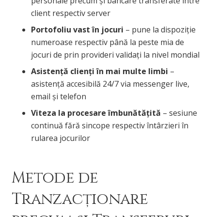
personale precum și bancare transferate între
client respectiv server
Portofoliu vast în jocuri
– pune la dispoziție
numeroase respectiv până la peste mia de
jocuri de prin provideri validați la nivel mondial
Asistență clienți în mai multe limbi
–
asistență accesibilă 24/7 via messenger live,
email și telefon
Viteza la procesare îmbunătățită
– sesiune
continuă fără sincope respectiv întârzieri în
rularea jocurilor
Metode de
Tranzacționare