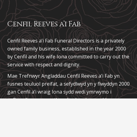
Cenfil Reeves a’i Fab
Cenfil Reeves a’i Fab Funeral Directors is a privately
owned family business, established in the year 2000
by Cenfil and his wife Iona committed to carry out the
service with respect and dignity.
Mae Trefnwyr Angladdau
Cenfil Reeves a’i Fab
yn
fusnes teuluol preifat, a sefydlwyd yn y flwyddyn 2000
gan Cenfil a’i wraig Iona sydd wedi ymrwymo i
gyflawni’r gwasanaeth gyda pharch ac urddas.