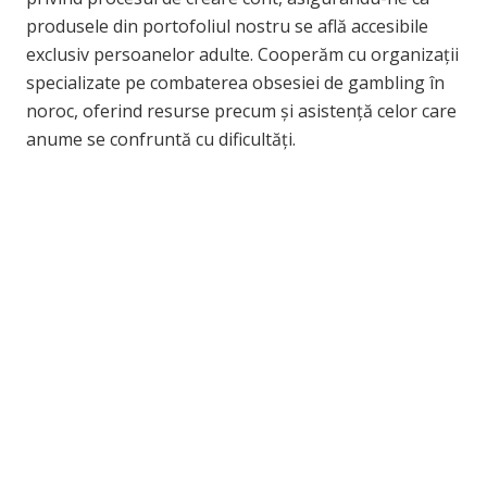
produsele din portofoliul nostru se află accesibile
exclusiv persoanelor adulte. Cooperăm cu organizații
specializate pe combaterea obsesiei de gambling în
noroc, oferind resurse precum și asistență celor care
anume se confruntă cu dificultăți.