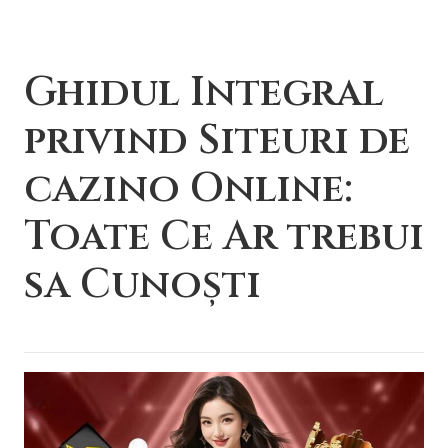
Ghidul Integral
privind Siteuri de
cazino Online:
Toate Ce Ar trebui
sa Cunoști