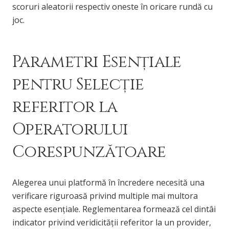
scoruri aleatorii respectiv oneste în oricare rundă cu
joc.
Parametri Esențiale
pentru Selecție
referitor la
Operatorului
Corespunzătoare
Alegerea unui platformă în încredere necesită una
verificare riguroasă privind multiple mai multora
aspecte esențiale. Reglementarea formează cel dintâi
indicator privind veridicității referitor la un provider,