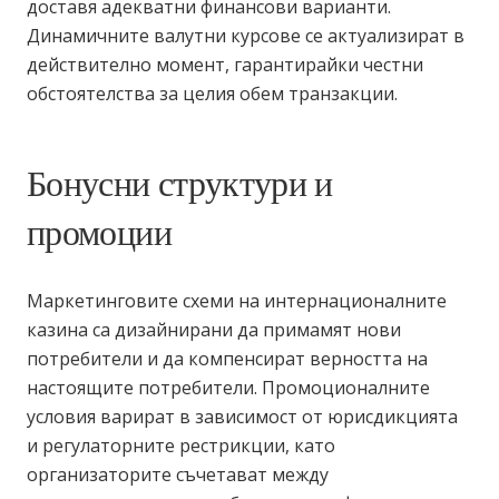
доставя адекватни финансови варианти.
Динамичните валутни курсове се актуализират в
действително момент, гарантирайки честни
обстоятелства за целия обем транзакции.
Бонусни структури и
промоции
Маркетинговите схеми на интернационалните
казина са дизайнирани да примамят нови
потребители и да компенсират верността на
настоящите потребители. Промоционалните
условия варират в зависимост от юрисдикцията
и регулаторните рестрикции, като
организаторите съчетават между