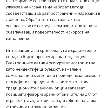
платформи. Многообразието от платежни опции
улеснява на играчите да избират методи,
съответстващи са разпространени и надеждни в
своя зона. Обработката на трансакции
осъществява се посредством защитени канали,
обезпечаващи поверителност и скорост на
изпълнение.
Интеграцията на криптовалути е сравнително
нова, но бързо прогресираща тенденция.
Електронните активи осигуряват достойнства
като неидентифицируемост, намалени
комисионни и мигновени преводи независимо от
географските предели. Независимо от това,
традиционните банкови опции запазват
позицията фаворизирани от значителна дял от
играческата аудитория заради собствената им
устойчивост и законова защита.