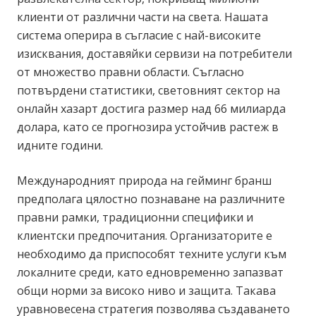
клиенти от различни части на света. Нашата
система оперира в съгласие с най-високите
изисквания, доставяйки сервизи на потребители
от множество правни области. Съгласно
потвърдени статистики, световният сектор на
онлайн хазарт достига размер над 66 милиарда
долара, като се прогнозира устойчив растеж в
идните години.
Международният природа на гейминг бранш
предполага цялостно познаване на различните
правни рамки, традиционни специфики и
клиентски предпочитания. Организаторите е
необходимо да приспособят техните услуги към
локалните среди, като едновременно запазват
общи норми за високо ниво и защита. Такава
уравновесена стратегия позволява създаването