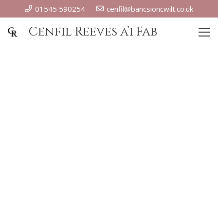
01545 590254
cenfil@bancsioncwilt.co.uk
Cenfil Reeves a’i Fab