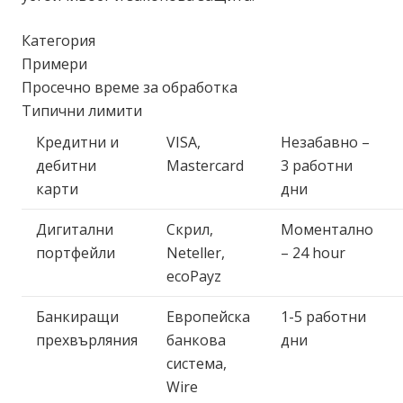
Категория
Примери
Просечно време за обработка
Типични лимити
Кредитни и
VISA,
Незабавно –
дебитни
Mastercard
3 работни
карти
дни
Дигитални
Скрил,
Моментално
портфейли
Neteller,
– 24 hour
ecoPayz
Банкиращи
Европейска
1-5 работни
прехвърляния
банкова
дни
система,
Wire