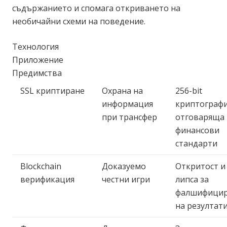
съдържанието и спомага откриването на
необичайни схеми на поведение.
Технология
Приложение
Предимства
SSL криптиране
Охрана на
256-bit
информация
криптографи
при трансфер
отговаряща 
финансови
стандарти
Blockchain
Доказуемо
Откритост и
верификация
честни игри
липса за
фалшифици
на резултат