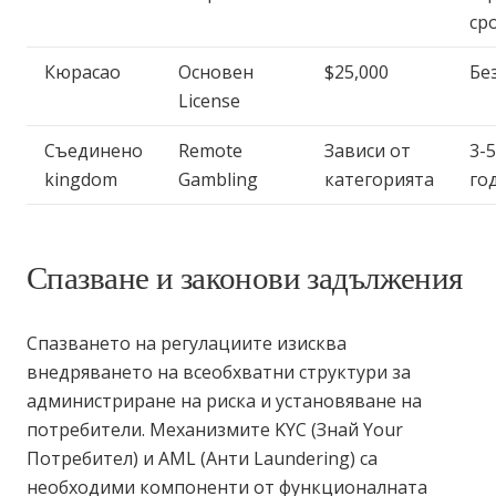
ср
Кюрасао
Основен
$25,000
Бе
License
Съединено
Remote
Зависи от
3-5
kingdom
Gambling
категорията
го
Спазване и законови задължения
Спазването на регулациите изисква
внедряването на всеобхватни структури за
администриране на риска и установяване на
потребители. Механизмите KYC (Знай Your
Потребител) и AML (Анти Laundering) са
необходими компоненти от функционалната