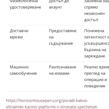
Физиологична
Достъп до
Засилена за
удостоверяване
акаунт
спрямо
незаконен
достъп
Доставчи
Предоставяне
Понижена
мрежи
на
латентност 
съдържание
усъвършенс
бързина на
зареждане
Машинно
Разпознаване
Реално вре
самообучение
на измами
преглед на
операции и
поведение
https://horizonhouseperu.org/poradi-kakvo-
oficialnite-kazino-platformi-v-stranata-spechelvat-