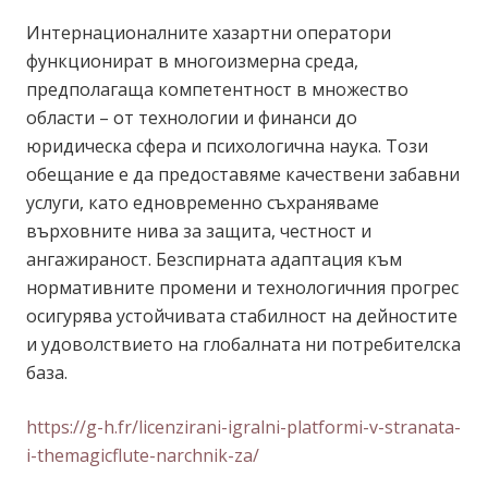
Интернационалните хазартни оператори
функционират в многоизмерна среда,
предполагаща компетентност в множество
области – от технологии и финанси до
юридическа сфера и психологична наука. Този
обещание е да предоставяме качествени забавни
услуги, като едновременно съхраняваме
върховните нива за защита, честност и
ангажираност. Безспирната адаптация към
нормативните промени и технологичния прогрес
осигурява устойчивата стабилност на дейностите
и удоволствието на глобалната ни потребителска
база.
https://g-h.fr/licenzirani-igralni-platformi-v-stranata-
i-themagicflute-narchnik-za/