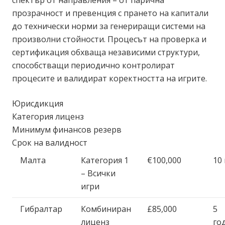
спектър от направления – от парична
прозрачност и превенция с прането на капитали
до технически норми за генериращи системи на
произволни стойности. Процесът на проверка и
сертификация обхваща независими структури,
способстващи периодично контролират
процесите и валидират коректността на игрите.
Юрисдикция
Категория лиценз
Минимум финансов резерв
Срок на валидност
Малта
Категория 1
€100,000
10
– Всички
игри
Гибралтар
Комбиниран
£85,000
5
лиценз
го