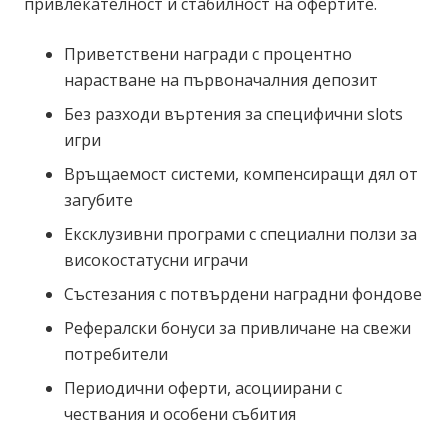
привлекателност и стабилност на офертите.
Приветствени награди с процентно
нарастване на първоначалния депозит
Без разходи въртения за специфични slots
игри
Връщаемост системи, компенсиращи дял от
загубите
Ексклузивни програми с специални ползи за
високостатусни играчи
Състезания с потвърдени наградни фондове
Рефералски бонуси за привличане на свежи
потребители
Периодични оферти, асоциирани с
чествания и особени събития