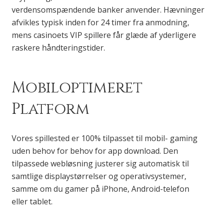
verdensomspændende banker anvender. Hævninger
afvikles typisk inden for 24 timer fra anmodning,
mens casinoets VIP spillere får glæde af yderligere
raskere håndteringstider.
Mobiloptimeret
Platform
Vores spillested er 100% tilpasset til mobil- gaming
uden behov for behov for app download. Den
tilpassede webløsning justerer sig automatisk til
samtlige displaystørrelser og operativsystemer,
samme om du gamer på iPhone, Android-telefon
eller tablet.