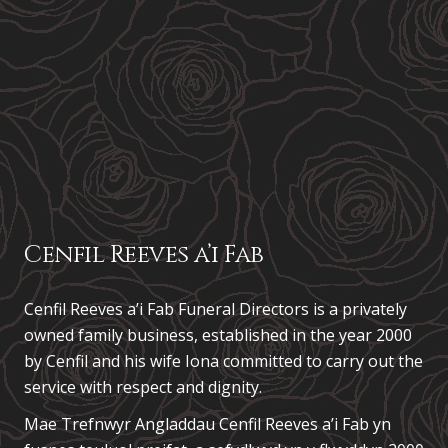
Cenfil Reeves a’i Fab
Cenfil Reeves a’i Fab Funeral Directors is a privately
owned family business, established in the year 2000
by Cenfil and his wife Iona committed to carry out the
service with respect and dignity.
Mae Trefnwyr Angladdau
Cenfil Reeves a’i Fab
yn