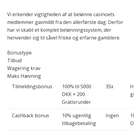
Vi erkender vigtigheden af at belønne casinoets
medlemmer gavmildt fra den allerførste dag. Derfor
har vi skabt et komplet belønningssystem, der
henvender sig til såvel friske og erfarne gamblere.
Bonustype
Tilbud
Wagering krav
Maks Hævning
Tilmeldingsbonus
100% til 5000
35x
I
DKK + 200
g
Gratisrunder
Cashback bonus
10% ugentlig
Ingen
1
tilbagebetaling
D