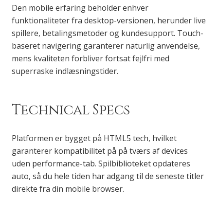
Den mobile erfaring beholder enhver
funktionaliteter fra desktop-versionen, herunder live
spillere, betalingsmetoder og kundesupport. Touch-
baseret navigering garanterer naturlig anvendelse,
mens kvaliteten forbliver fortsat fejlfri med
superraske indlæsningstider.
Technical Specs
Platformen er bygget på HTML5 tech, hvilket
garanterer kompatibilitet på på tværs af devices
uden performance-tab. Spilbiblioteket opdateres
auto, så du hele tiden har adgang til de seneste titler
direkte fra din mobile browser.