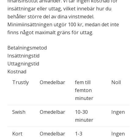
finansinstitut använder. Vi tar ingen kostnad för
insättningar eller uttag, vilket innebär hur du
behåller större del av dina vinstmedel.
Minimiinsättningen utgör 100 kr, medan det inte
finns något maximalt gräns för uttag.
Betalningsmetod
Insättningstid
Uttagningstid
Kostnad
Trustly
Omedelbar
fem till
Noll
femton
minuter
Swish
Omedelbar
10-30
Ingen
minuter
Kort
Omedelbar
1-3
Ingen