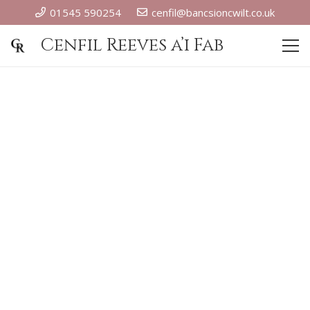
01545 590254
cenfil@bancsioncwilt.co.uk
Cenfil Reeves a’i Fab