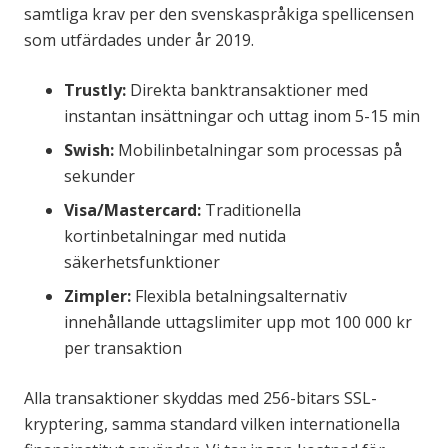
samtliga krav per den svenskaspråkiga spellicensen
som utfärdades under år 2019.
Trustly:
Direkta banktransaktioner med
instantan insättningar och uttag inom 5-15 min
Swish:
Mobilinbetalningar som processas på
sekunder
Visa/Mastercard:
Traditionella
kortinbetalningar med nutida
säkerhetsfunktioner
Zimpler:
Flexibla betalningsalternativ
innehållande uttagslimiter upp mot 100 000 kr
per transaktion
Alla transaktioner skyddas med 256-bitars SSL-
kryptering, samma standard vilken internationella