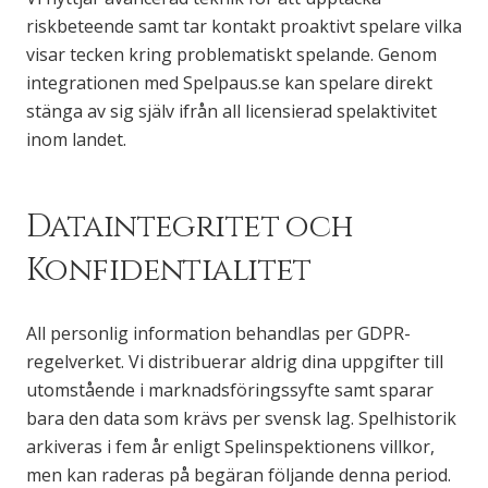
riskbeteende samt tar kontakt proaktivt spelare vilka
visar tecken kring problematiskt spelande. Genom
integrationen med Spelpaus.se kan spelare direkt
stänga av sig själv ifrån all licensierad spelaktivitet
inom landet.
Dataintegritet och
Konfidentialitet
All personlig information behandlas per GDPR-
regelverket. Vi distribuerar aldrig dina uppgifter till
utomstående i marknadsföringssyfte samt sparar
bara den data som krävs per svensk lag. Spelhistorik
arkiveras i fem år enligt Spelinspektionens villkor,
men kan raderas på begäran följande denna period.