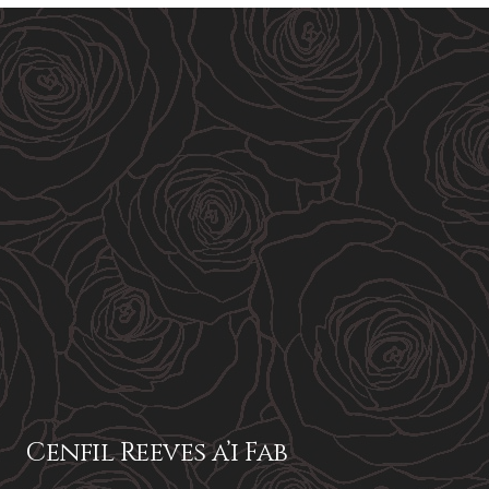
Cenfil Reeves a’i Fab