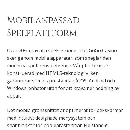
Mobilanpassad
Spelplattform
Över 70% utav alla spelsessioner hos GoGo Casino
sker genom mobila apparater, som speglar den
moderna spelarens beteende. Vår plattform är
konstruerad med HTML5-teknologi vilken
garanterar sömlös prestanda på iOS, Android och
Windows-enheter utan för att kräva nerladdning av
appar.
Det mobila gränssnittet är optimerat för pekskärmar
med intuitivt designade menysystem och
snabblänkar för populäraste titlar. Fullständig