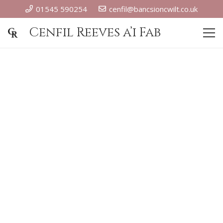
01545 590254
cenfil@bancsioncwilt.co.uk
Cenfil Reeves a’i Fab