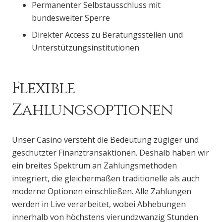
Permanenter Selbstausschluss mit
bundesweiter Sperre
Direkter Access zu Beratungsstellen und
Unterstützungsinstitutionen
Flexible
Zahlungsoptionen
Unser Casino versteht die Bedeutung zügiger und
geschützter Finanztransaktionen. Deshalb haben wir
ein breites Spektrum an Zahlungsmethoden
integriert, die gleichermaßen traditionelle als auch
moderne Optionen einschließen. Alle Zahlungen
werden in Live verarbeitet, wobei Abhebungen
innerhalb von höchstens vierundzwanzig Stunden