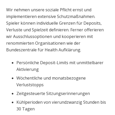
Wir nehmen unsere soziale Pflicht ernst und
implementieren extensive Schutzmaßnahmen.
Spieler können individuelle Grenzen für Deposits,
Verluste und Spielzeit definieren. Ferner offerieren
wir Ausschlussoptionen und kooperieren mit
renommierten Organisationen wie der
Bundeszentrale für Health Aufklärung.
Persönliche Deposit-Limits mit unmittelbarer
Aktivierung
Wöchentliche und monatsbezogene
Verluststopps
Zeitgesteuerte Sitzungserinnerungen
Kühlperioden von vierundzwanzig Stunden bis
30 Tagen