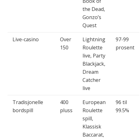
Book of
the Dead,
Gonzo’s
Quest
Live-casino
Over
Lightning
97-99
150
Roulette
prosent
live, Party
Blackjack,
Dream
Catcher
live
Tradisjonelle
400
European
96 til
bordspill
pluss
Roulette
99.5%
spill,
Klassisk
Baccarat,