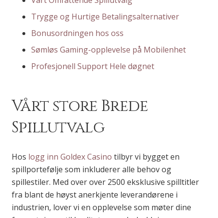
Vårt Omfattende Spillutvalg
Trygge og Hurtige Betalingsalternativer
Bonusordningen hos oss
Sømløs Gaming-opplevelse på Mobilenhet
Profesjonell Support Hele døgnet
Vårt store Brede
Spillutvalg
Hos
logg inn Goldex Casino
tilbyr vi bygget en
spillportefølje som inkluderer alle behov og
spillestiler. Med over over 2500 eksklusive spilltitler
fra blant de høyst anerkjente leverandørene i
industrien, lover vi en opplevelse som møter dine