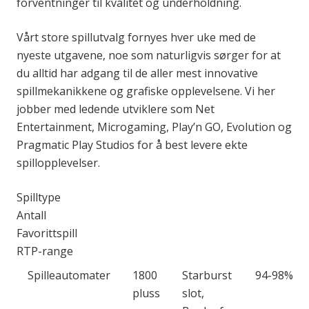
forventninger til kvalitet og underholdning.
Vårt store spillutvalg fornyes hver uke med de
nyeste utgavene, noe som naturligvis sørger for at
du alltid har adgang til de aller mest innovative
spillmekanikkene og grafiske opplevelsene. Vi her
jobber med ledende utviklere som Net
Entertainment, Microgaming, Play’n GO, Evolution og
Pragmatic Play Studios for å best levere ekte
spillopplevelser.
Spilltype
Antall
Favorittspill
RTP-range
Spilleautomater
1800
Starburst
94-98%
pluss
slot,