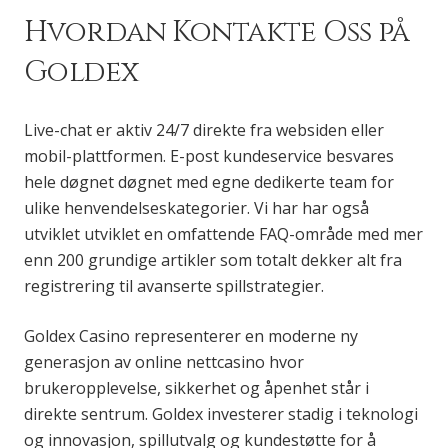
Hvordan Kontakte Oss på
Goldex
Live-chat er aktiv 24/7 direkte fra websiden eller
mobil-plattformen. E-post kundeservice besvares
hele døgnet døgnet med egne dedikerte team for
ulike henvendelseskategorier. Vi har har også
utviklet utviklet en omfattende FAQ-område med mer
enn 200 grundige artikler som totalt dekker alt fra
registrering til avanserte spillstrategier.
Goldex Casino representerer en moderne ny
generasjon av online nettcasino hvor
brukeropplevelse, sikkerhet og åpenhet står i
direkte sentrum. Goldex investerer stadig i teknologi
og innovasjon, spillutvalg og kundestøtte for å