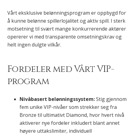
Vårt eksklusive belønningsprogram er oppbygd for
å kunne belønne spillerlojalitet og aktiv spill. I sterk
motsetning til svært mange konkurrerende aktører
opererer vi med transparente omsetningskrav og
helt ingen dulgte vilkår.
Fordeler med Vårt VIP-
program
Nivåbasert belønningssystem:
Stig gjennom
fem unike VIP-nivåer som strekker seg fra
Bronze til ultimativt Diamond, hvor hvert nivå
aktiverer nye fordeler inkludert blant annet
høyere uttakslimiter, individuell