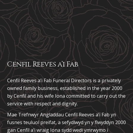
Cenfil Reeves a’i Fab
Cenfil Reeves a’i Fab Funeral Directors is a privately
owned family business, established in the year 2000
by Cenfil and his wife Iona committed to carry out the
service with respect and dignity.
Mae Trefnwyr Angladdau
Cenfil Reeves a’i Fab
yn
fusnes teuluol preifat, a sefydlwyd yn y flwyddyn 2000
gan Cenfil a’i wraig Iona sydd wedi ymrwymo i