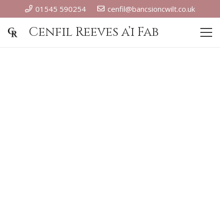
01545 590254
cenfil@bancsioncwilt.co.uk
Cenfil Reeves a’i Fab