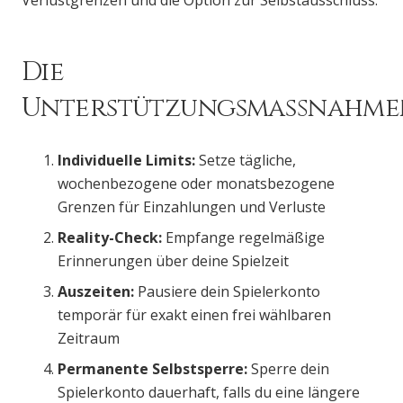
Die
Unterstützungsmaßnahme
Individuelle Limits:
Setze tägliche,
wochenbezogene oder monatsbezogene
Grenzen für Einzahlungen und Verluste
Reality-Check:
Empfange regelmäßige
Erinnerungen über deine Spielzeit
Auszeiten:
Pausiere dein Spielerkonto
temporär für exakt einen frei wählbaren
Zeitraum
Permanente Selbstsperre:
Sperre dein
Spielerkonto dauerhaft, falls du eine längere