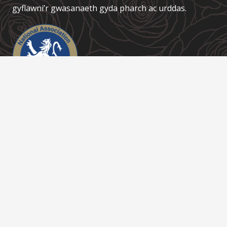
gyflawni’r gwasanaeth gyda pharch ac urddas.
Links / Dolenni
About Us
Contact
Funeral Services
Coffins
Funeral Plans