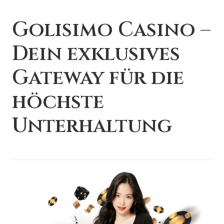
Golisimo Casino –
Dein exklusives
Gateway für die
höchste
Unterhaltung