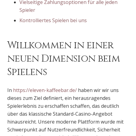
Vielseitige Zahlungsoptionen für alle jeden
Spieler
Kontrolliertes Spielen bei uns
Willkommen in einer
neuen Dimension beim
Spielens
In
https://eleven-kaffeebar.de/
haben wir wir uns
dieses zum Ziel definiert, ein herausragendes
Spielerlebnis zu erschaffen schaffen, das deutlich
über das klassische Standard-Casino-Angebot
hinausreicht. Unsere moderne Plattform wurde mit
Schwerpunkt auf Nutzerfreundlichkeit, Sicherheit