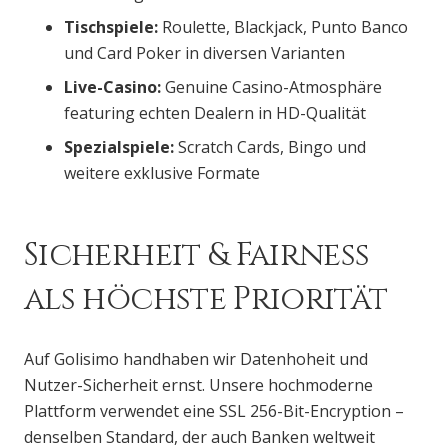
Tischspiele:
Roulette, Blackjack, Punto Banco
und Card Poker in diversen Varianten
Live-Casino:
Genuine Casino-Atmosphäre
featuring echten Dealern in HD-Qualität
Spezialspiele:
Scratch Cards, Bingo und
weitere exklusive Formate
Sicherheit & Fairness
als höchste Priorität
Auf Golisimo handhaben wir Datenhoheit und
Nutzer-Sicherheit ernst. Unsere hochmoderne
Plattform verwendet eine SSL 256-Bit-Encryption –
denselben Standard, der auch Banken weltweit