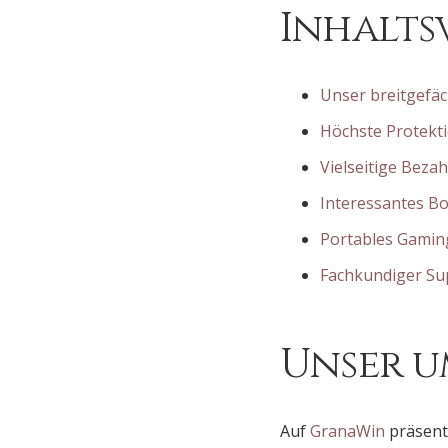
Inhalts
Unser breitgefäc
Höchste Protekti
Vielseitige Bezah
Interessantes 
Portables Gamin
Fachkundiger Su
Unser u
Auf
GranaWin
präsent