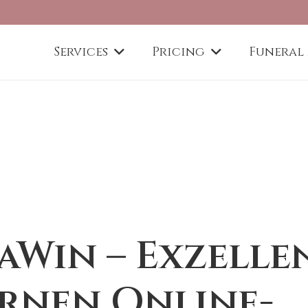
Services
Pricing
Funeral
Win – Exzelle
rnen Online-