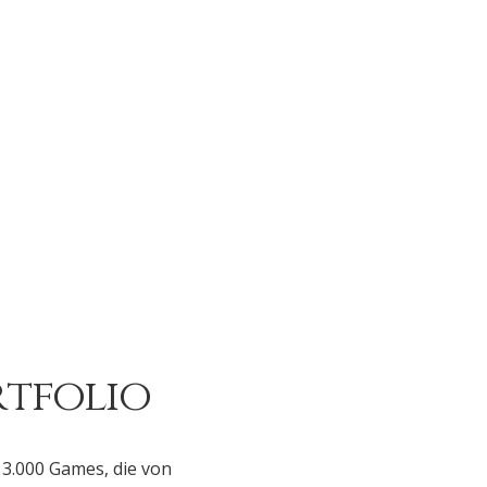
rtfolio
3.000 Games, die von