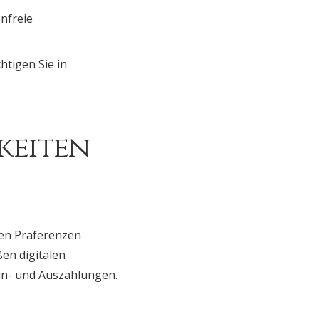
nfreie
tigen Sie in
keiten
hen Präferenzen
en digitalen
Ein- und Auszahlungen.