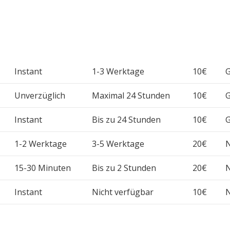
Instant
1-3 Werktage
10€
G
Unverzüglich
Maximal 24 Stunden
10€
G
Instant
Bis zu 24 Stunden
10€
G
1-2 Werktage
3-5 Werktage
20€
N
15-30 Minuten
Bis zu 2 Stunden
20€
Instant
Nicht verfügbar
10€
N