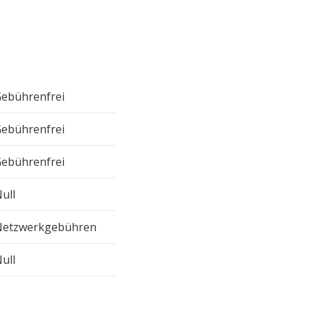
ebührenfrei
ebührenfrei
ebührenfrei
ull
Netzwerkgebühren
ull