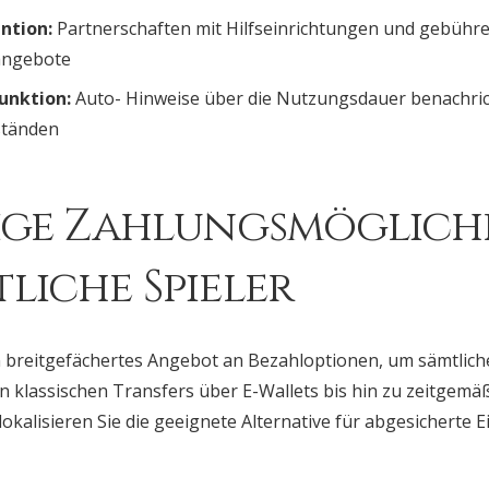
ntion:
Partnerschaften mit Hilfseinrichtungen und gebühre
angebote
unktion:
Auto- Hinweise über die Nutzungsdauer benachrich
ständen
tige Zahlungsmöglich
liche Spieler
n breitgefächertes Angebot an Bezahloptionen, um sämtlic
n klassischen Transfers über E-Wallets bis hin zu zeitgemäß
okalisieren Sie die geeignete Alternative für abgesicherte 