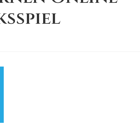
sspiel