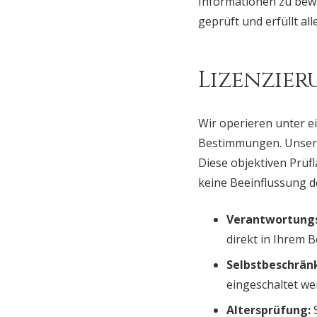
Informationen zu bewa
geprüft und erfüllt 
Lizenzie
Wir operieren unter ei
Bestimmungen. Unsere 
Diese objektiven Prüf
keine Beeinflussung d
Verantwortungs
direkt in Ihrem 
Selbstbeschrän
eingeschaltet w
Altersprüfung:
S