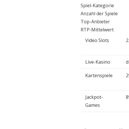
Spiel-Kategorie
Anzahl der Spiele
Top-Anbieter
RTP-Mittelwert
Video Slots
2
Live-Kasino
d
Kartenspiele
2
Jackpot-
8
Games