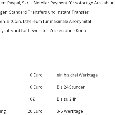
sen: Paypal, Skrill, Neteller Payment für sofortige Auszahl
en: Standard Transfers und Instant Transfer
n: BitCoin, Ethereum für maximale Anonymität
Paysafecard für bewusstes Zocken ohne Konto
10 Euro
ein bis drei Werktage
10 Euro
Bis 24 Stunden
10€
Bis zu 24h
ung
20 Euro
3-5 Werktage