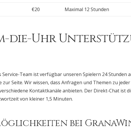
€20
Maximal 12 Stunden
-die-Uhr Unterstütz
 Service-Team ist verfügbar unseren Spielern 24 Stunden 
 zur Seite. Wir wissen, dass Anfragen und Themen zu jeder 
verschiedene Kontaktkanäle anbieten. Der Direkt-Chat ist d
twortzeit von kleiner 1,5 Minuten.
öglichkeiten bei GranaWi