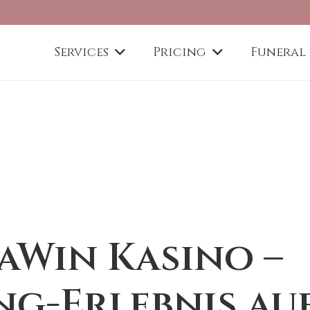
Services
Pricing
Funeral
aWin Kasino –
g-Erlebnis au