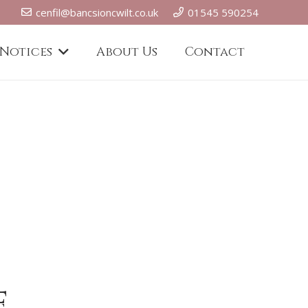
cenfil@bancsioncwilt.co.uk
01545 590254
 Notices
About Us
Contact
f