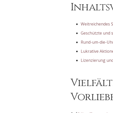
Inhalts
Weitreichendes S
Geschützte und 
Rund-um-die-Uhr
Lukrative Aktio
Lizenzierung un
Vielfält
Vorlieb