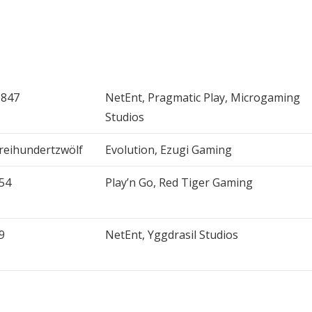
.847
NetEnt, Pragmatic Play, Microgaming
Studios
reihundertzwölf
Evolution, Ezugi Gaming
54
Play’n Go, Red Tiger Gaming
9
NetEnt, Yggdrasil Studios