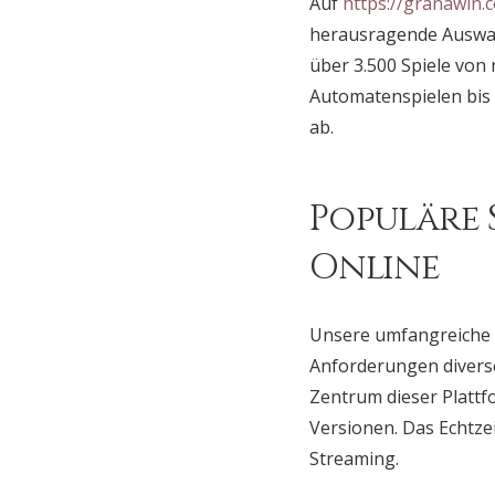
Auf
https://granawin.
herausragende Auswah
über 3.500 Spiele von
Automatenspielen bis 
ab.
Populäre 
Online
Unsere umfangreiche Sp
Anforderungen divers
Zentrum dieser Plattfo
Versionen. Das Echtzei
Streaming.