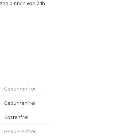
ungen binnen von 24h
Gebührenfrei
Gebührenfrei
Kostenfrei
Gebührenfrei