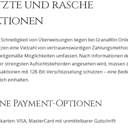
zte und rasche
ktionen
Schnelligkeit von Überweisungen liegen bei GranaWin Onli
ützen eine Vielzahl von vertrauenswürdigen Zahlungsmethod
h zeitgemäße Möglichkeiten umfassen. Nach Informationen 
e der strengsten Aufsichtsbehörden angesehen wird, müssen
saktionen mit 128-Bit-Verschlüsselung schützen – eine Bed
ich einhalten.
ne Payment-Optionen
tkarten: VISA, MasterCard mit unmittelbarer Gutschrift