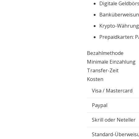
Digitale Geldbör
Banküberweisung
Krypto-Währunge
Prepaidkarten: 
Bezahlmethode
Minimale Einzahlung
Transfer-Zeit
Kosten
Visa / Mastercard
Paypal
Skrill oder Neteller
Standard-Überweis