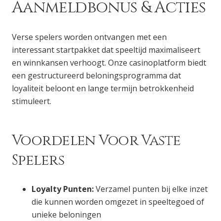
Aanmeldbonus & Acties
Verse spelers worden ontvangen met een
interessant startpakket dat speeltijd maximaliseert
en winnkansen verhoogt. Onze casinoplatform biedt
een gestructureerd beloningsprogramma dat
loyaliteit beloont en lange termijn betrokkenheid
stimuleert.
Voordelen Voor Vaste
Spelers
Loyalty Punten:
Verzamel punten bij elke inzet
die kunnen worden omgezet in speeltegoed of
unieke beloningen