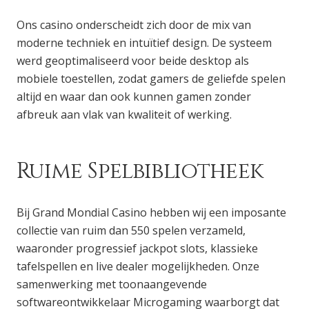
Ons casino onderscheidt zich door de mix van
moderne techniek en intuïtief design. De systeem
werd geoptimaliseerd voor beide desktop als
mobiele toestellen, zodat gamers de geliefde spelen
altijd en waar dan ook kunnen gamen zonder
afbreuk aan vlak van kwaliteit of werking.
Ruime Spelbibliotheek
Bij Grand Mondial Casino hebben wij een imposante
collectie van ruim dan 550 spelen verzameld,
waaronder progressief jackpot slots, klassieke
tafelspellen en live dealer mogelijkheden. Onze
samenwerking met toonaangevende
softwareontwikkelaar Microgaming waarborgt dat