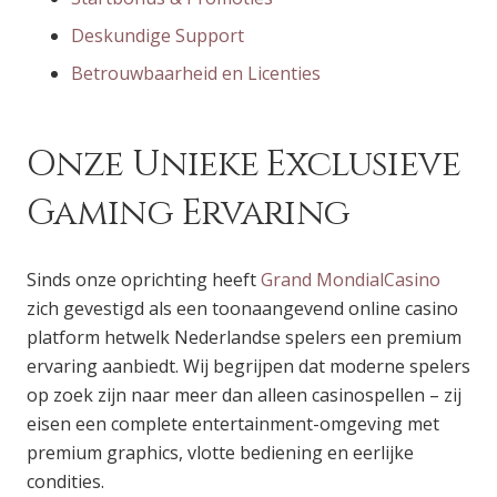
Deskundige Support
Betrouwbaarheid en Licenties
Onze Unieke Exclusieve
Gaming Ervaring
Sinds onze oprichting heeft
Grand MondialCasino
zich gevestigd als een toonaangevend online casino
platform hetwelk Nederlandse spelers een premium
ervaring aanbiedt. Wij begrijpen dat moderne spelers
op zoek zijn naar meer dan alleen casinospellen – zij
eisen een complete entertainment-omgeving met
premium graphics, vlotte bediening en eerlijke
condities.