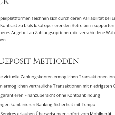
ck
pielplattformen zeichnen sich durch deren Variabilität bei E
Kontrast zu bloß lokal operierenden Betreibern supporten
cheres Angebot an Zahlungsoptionen, die verschiedene Wäh
hen.
 Deposit-Methoden
wie virtuelle Zahlungskonten ermöglichen Transaktionen i
 ermöglichen vertrauliche Transaktionen mit niedrigsten
garantieren Finanzübersicht ohne Kontoanbindung
ngen kombinieren Banking-Sicherheit mit Tempo
Services erlauben Überweisungen sofort vom Mobilgerät