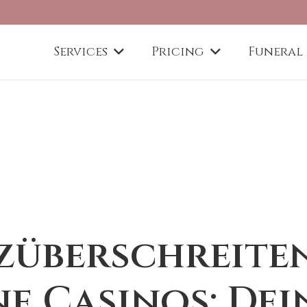
Services
Pricing
Funeral
züberschreite
e Casinos: Dei