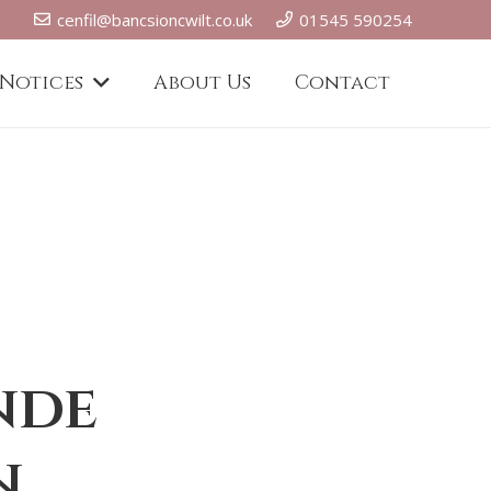
cenfil@bancsioncwilt.co.uk
01545 590254
 Notices
About Us
Contact
nde
n