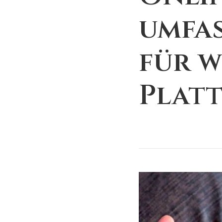
umfas
für w
Plat