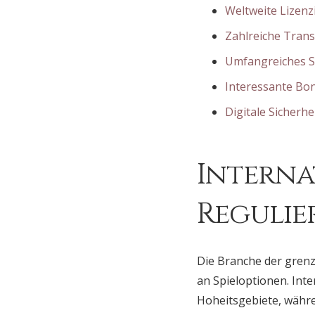
Weltweite Lizen
Zahlreiche Trans
Umfangreiches S
Interessante Bo
Digitale Sicherh
Interna
Reguli
Die Branche der grenz
an Spieloptionen. Int
Hoheitsgebiete, währe