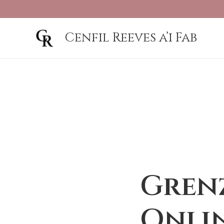
Cenfil Reeves a’i Fab
Gren
Onlin