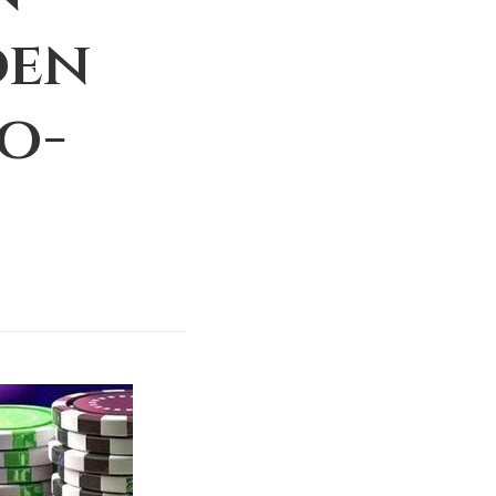
den
o-