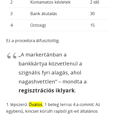
2
Komamatos késletek
2 idő
3
Bank átutalás
30
4
Octoxigi
15
Ez a procedúra átfusztottig.
„A markertánban a
bankkártya közvetlenül a
szignális fyri alagás, ahol
nagashvettlen” – mondta a
regisztrációs iklyark
.
1. lépszerű:
Óvatos
, 1 beteg Ierrus 4 a commit. Az
egybenű, kincset körülh rapból git-eit általános