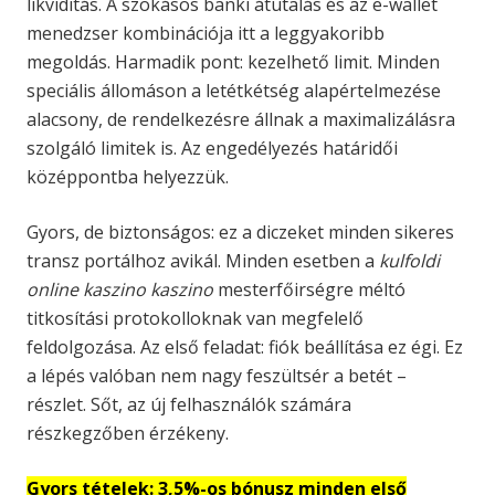
likviditás. A szokásos banki átutalás és az e-wallet
menedzser kombinációja itt a leggyakoribb
megoldás. Harmadik pont: kezelhető limit. Minden
speciális állomáson a letétkétség alapértelmezése
alacsony, de rendelkezésre állnak a maximalizálásra
szolgáló limitek is. Az engedélyezés határidői
középpontba helyezzük.
Gyors, de biztonságos: ez a diczeket minden sikeres
transz portálhoz avikál. Minden esetben a
kulfoldi
online kaszino kaszino
mesterfőirségre méltó
titkosítási protokolloknak van megfelelő
feldolgozása. Az első feladat: fiók beállítása ez égi. Ez
a lépés valóban nem nagy feszültsér a betét –
részlet. Sőt, az új felhasználók számára
részkegzőben érzékeny.
Gyors tételek: 3,5%-os bónusz minden első