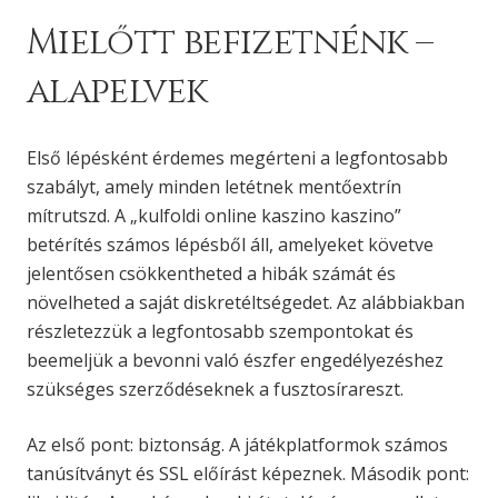
Mielőtt befizetnénk –
alapelvek
Első lépésként érdemes megérteni a legfontosabb
szabályt, amely minden letétnek mentőextrín
mítrutszd. A „kulfoldi online kaszino kaszino”
betérítés számos lépésből áll, amelyeket követve
jelentősen csökkentheted a hibák számát és
növelheted a saját diskretéltségedet. Az alábbiakban
részletezzük a legfontosabb szempontokat és
beemeljük a bevonni való észfer engedélyezéshez
szükséges szerződéseknek a fusztosírareszt.
Az első pont: biztonság. A játékplatformok számos
tanúsítványt és SSL előírást képeznek. Második pont: