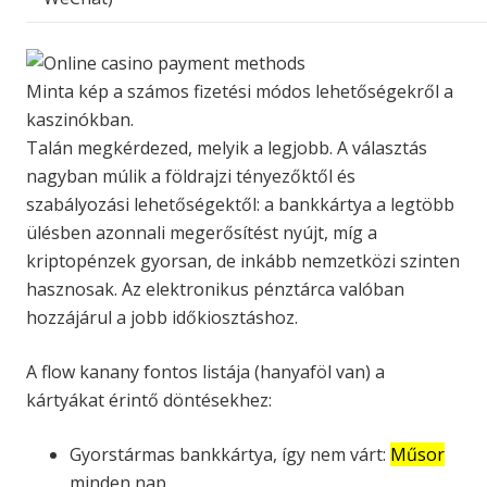
Minta kép a számos fizetési módos lehetőségekről a
kaszinókban.
Talán megkérdezed, melyik a legjobb. A választás
nagyban múlik a földrajzi tényezőktől és
szabályozási lehetőségektől: a bankkártya a legtöbb
ülésben azonnali megerősítést nyújt, míg a
kriptopénzek gyorsan, de inkább nemzetközi szinten
hasznosak. Az elektronikus pénztárca valóban
hozzájárul a jobb időkiosztáshoz.
A flow kanany fontos listája (hanyaföl van) a
kártyákat érintő döntésekhez:
Gyorstármas bankkártya, így nem várt:
Műsor
minden nap.