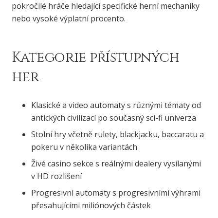
pokročilé hráče hledající specifické herní mechaniky
nebo vysoké výplatní procento.
Kategorie přístupných
her
Klasické a video automaty s různými tématy od
antických civilizací po současný sci-fi univerza
Stolní hry včetně rulety, blackjacku, baccaratu a
pokeru v několika variantách
Živé casino sekce s reálnými dealery vysílanými
v HD rozlišení
Progresivní automaty s progresivními výhrami
přesahujícími miliónových částek