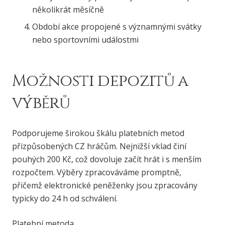
několikrát měsíčně
Období akce propojené s významnými svátky
nebo sportovními událostmi
Možnosti depozitů a
výběrů
Podporujeme širokou škálu platebních metod
přizpůsobených CZ hráčům. Nejnižší vklad činí
pouhých 200 Kč, což dovoluje začít hrát i s menším
rozpočtem. Výběry zpracováváme promptně,
přičemž elektronické peněženky jsou zpracovány
typicky do 24 h od schválení.
Platební metoda