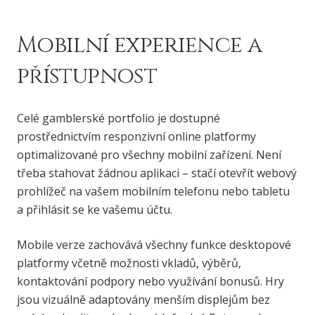
Mobilní experience a
přístupnost
Celé gamblerské portfolio je dostupné
prostřednictvím responzivní online platformy
optimalizované pro všechny mobilní zařízení. Není
třeba stahovat žádnou aplikaci – stačí otevřít webový
prohlížeč na vašem mobilním telefonu nebo tabletu
a přihlásit se ke vašemu účtu.
Mobile verze zachovává všechny funkce desktopové
platformy včetně možnosti vkladů, výběrů,
kontaktování podpory nebo využívání bonusů. Hry
jsou vizuálně adaptovány menším displejům bez