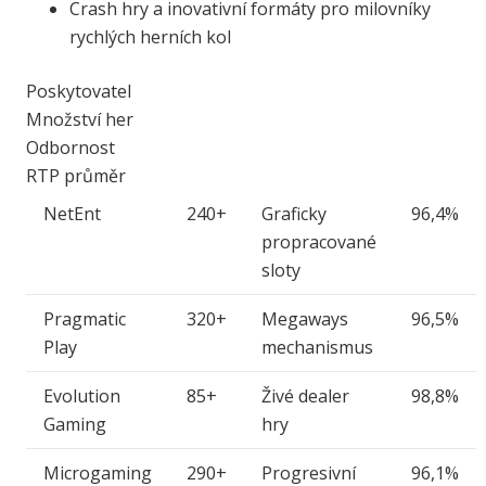
Crash hry a inovativní formáty pro milovníky
rychlých herních kol
Poskytovatel
Množství her
Odbornost
RTP průměr
NetEnt
240+
Graficky
96,4%
propracované
sloty
Pragmatic
320+
Megaways
96,5%
Play
mechanismus
Evolution
85+
Živé dealer
98,8%
Gaming
hry
Microgaming
290+
Progresivní
96,1%