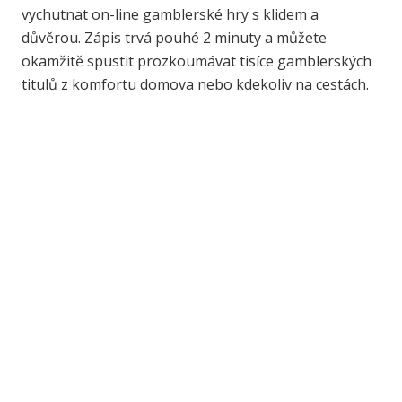
vychutnat on-line gamblerské hry s klidem a
důvěrou. Zápis trvá pouhé 2 minuty a můžete
okamžitě spustit prozkoumávat tisíce gamblerských
titulů z komfortu domova nebo kdekoliv na cestách.