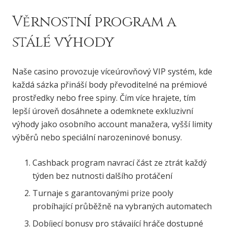
Věrnostní program a
stálé výhody
Naše casino provozuje víceúrovňový VIP systém, kde
každá sázka přináší body převoditelné na prémiové
prostředky nebo free spiny. Čím více hrajete, tím
lepší úroveň dosáhnete a odemknete exkluzivní
výhody jako osobního account manažera, vyšší limity
výběrů nebo speciální narozeninové bonusy.
Cashback program navrací část ze ztrát každý
týden bez nutnosti dalšího protáčení
Turnaje s garantovanými prize pooly
probíhající průběžně na vybraných automatech
Dobíjecí bonusy pro stávající hráče dostupné