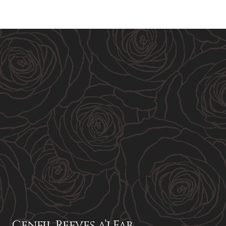
Cenfil Reeves a’i Fab