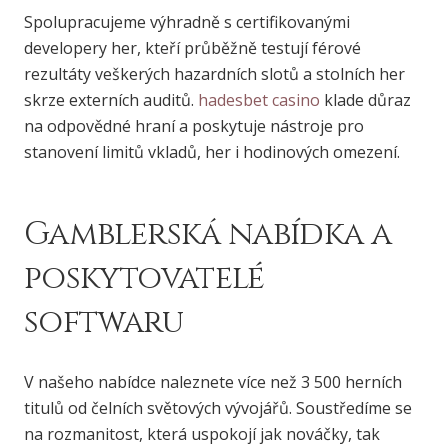
Spolupracujeme výhradně s certifikovanými
developery her, kteří průběžně testují férové
rezultáty veškerých hazardních slotů a stolních her
skrze externích auditů.
hadesbet casino
klade důraz
na odpovědné hraní a poskytuje nástroje pro
stanovení limitů vkladů, her i hodinových omezení.
Gamblerská nabídka a
poskytovatelé
softwaru
V našeho nabídce naleznete více než 3 500 herních
titulů od čelních světových vývojářů. Soustředíme se
na rozmanitost, která uspokojí jak nováčky, tak