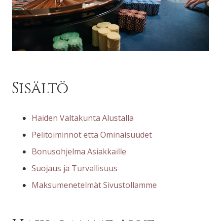
Sisältö
Haiden Valtakunta Alustalla
Pelitoiminnot että Ominaisuudet
Bonusohjelma Asiakkaille
Suojaus ja Turvallisuus
Maksumenetelmät Sivustollamme