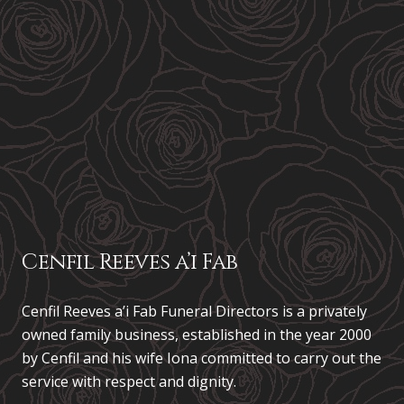
Cenfil Reeves a’i Fab
Cenfil Reeves a’i Fab Funeral Directors is a privately
owned family business, established in the year 2000
by Cenfil and his wife Iona committed to carry out the
service with respect and dignity.