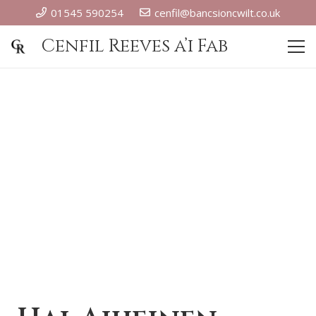
01545 590254
cenfil@bancsioncwilt.co.uk
Cenfil Reeves a’i Fab