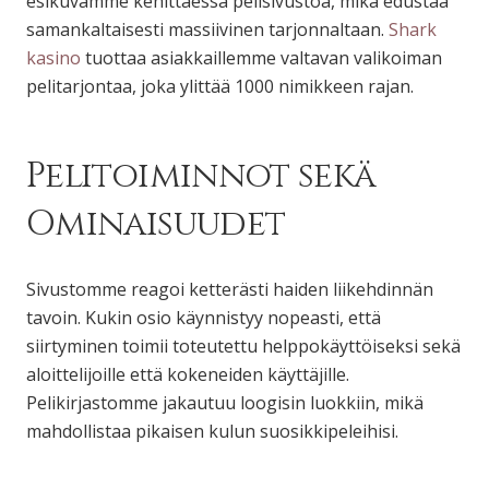
esikuvamme kehittäessä pelisivustoa, mikä edustaa
samankaltaisesti massiivinen tarjonnaltaan.
Shark
kasino
tuottaa asiakkaillemme valtavan valikoiman
pelitarjontaa, joka ylittää 1000 nimikkeen rajan.
Pelitoiminnot sekä
Ominaisuudet
Sivustomme reagoi ketterästi haiden liikehdinnän
tavoin. Kukin osio käynnistyy nopeasti, että
siirtyminen toimii toteutettu helppokäyttöiseksi sekä
aloittelijoille että kokeneiden käyttäjille.
Pelikirjastomme jakautuu loogisin luokkiin, mikä
mahdollistaa pikаisen kulun suosikkipeleihisi.