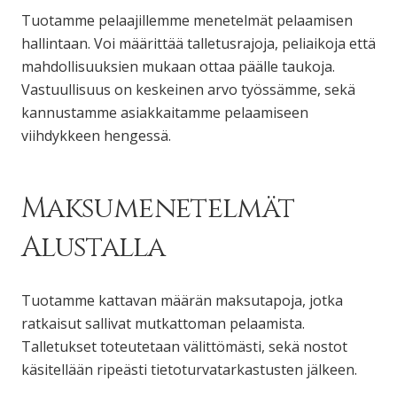
Tuotamme pelaajillemme menetelmät pelaamisen
hallintaan. Voi määrittää talletusrajoja, peliaikoja että
mahdollisuuksien mukaan ottaa päälle taukoja.
Vastuullisuus on keskeinen arvo työssämme, sekä
kannustamme asiakkaitamme pelaamiseen
viihdykkeen hengessä.
Maksumenetelmät
Alustalla
Tuotamme kattavan määrän maksutapoja, jotka
ratkaisut sallivat mutkattoman pelaamista.
Talletukset toteutetaan välittömästi, sekä nostot
käsitellään ripeästi tietoturvatarkastusten jälkeen.