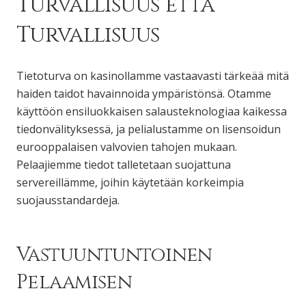
Turvallisuus että
Turvallisuus
Tietoturva on kasinollamme vastaavasti tärkeää mitä
haiden taidot havainnoida ympäristönsä. Otamme
käyttöön ensiluokkaisen salausteknologiaa kaikessa
tiedonvälityksessä, ja pelialustamme on lisensoidun
eurooppalaisen valvovien tahojen mukaan.
Pelaajiemme tiedot talletetaan suojattuna
servereillämme, joihin käytetään korkeimpia
suojausstandardeja.
Vastuuntuntoinen
Pelaamisen