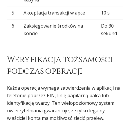
5
Akceptacja transakcji w apce
10 s
6
Zaksięgowanie środków na
Do 30
koncie
sekund
Weryfikacja tożsamości
podczas operacji
Każda operacja wymaga zatwierdzenia w aplikacji na
telefonie poprzez PIN, linię papilarną palca lub
identyfikację twarzy. Ten wielopoziomowy system
uwierzytelniania gwarantuje, że tylko legalny
właściciel konta ma możliwość zlecić przelew.