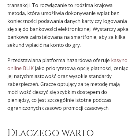
transakcji. To rozwiązanie to rodzima krajowa
metoda, która umożliwia dokonywanie wpłat bez
konieczności podawania danych karty czy logowania
się się do bankowości elektronicznej. Wystarczy apka
bankowa zainstalowana na smartfonie, aby za kilka
sekund wpłacić na konto do gry.
Przedstawiana platforma hazardowa oferuje
kasyno
online BLIK
jako priorytetową opcję płatności, ceniąc
jej natychmiastowość oraz wysokie standardy
zabezpieczeń. Gracze optujący za tę metodę mają
możliwość cieszyć się szybkim dostępem do
pieniędzy, co jest szczególnie istotne podczas
ograniczonych czasowo promocji czasowych.
Dlaczego warto