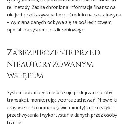
tej metody. Żadna chroniona informacja finansowa
nie jest przekazywana bezpośrednio na rzecz kasyna
– wymiana danych odbywa się za pośrednictwem
operatora systemu rozliczeniowego.
Zabezpieczenie przed
nieautoryzowanym
wstępem
System automatycznie blokuje podejrzane próby
transakcji, monitorując wzorce zachowań. Niewielki
czas ważności numeru (dwie minuty) znosi ryzyko
przechwycenia i wykorzystania danych przez osoby
trzecie.