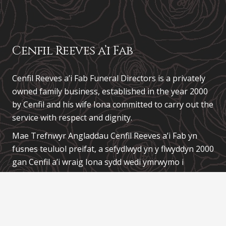
Cenfil Reeves a’i Fab
Cenfil Reeves a’i Fab Funeral Directors is a privately
owned family business, established in the year 2000
by Cenfil and his wife Iona committed to carry out the
service with respect and dignity.
Mae Trefnwyr Angladdau
Cenfil Reeves a’i Fab
yn
fusnes teuluol preifat, a sefydlwyd yn y flwyddyn 2000
gan Cenfil a’i wraig Iona sydd wedi ymrwymo i
gyflawni’r gwasanaeth gyda pharch ac urddas.