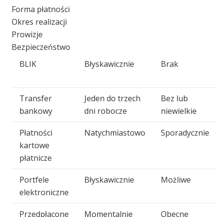
Forma płatności
Okres realizacji
Prowizje
Bezpieczeństwo
BLIK
Błyskawicznie
Brak
Transfer
Jeden do trzech
Bez lub
bankowy
dni robocze
niewielkie
Płatności
Natychmiastowo
Sporadycznie
kartowe
płatnicze
Portfele
Błyskawicznie
Możliwe
elektroniczne
Przedpłacone
Momentalnie
Obecne