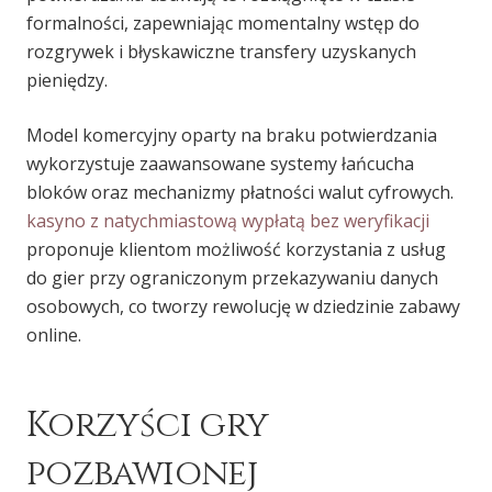
formalności, zapewniając momentalny wstęp do
rozgrywek i błyskawiczne transfery uzyskanych
pieniędzy.
Model komercyjny oparty na braku potwierdzania
wykorzystuje zaawansowane systemy łańcucha
bloków oraz mechanizmy płatności walut cyfrowych.
kasyno z natychmiastową wypłatą bez weryfikacji
proponuje klientom możliwość korzystania z usług
do gier przy ograniczonym przekazywaniu danych
osobowych, co tworzy rewolucję w dziedzinie zabawy
online.
Korzyści gry
pozbawionej