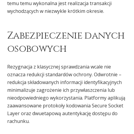
temu temu wykonalna jest realizacja transakcji
wychodzących w niezwykle krótkim okresie.
Zabezpieczenie danych
osobowych
Rezygnacja z klasycznej sprawdzania wcale nie
oznacza redukcji standardów ochrony. Odwrotnie –
redukcja składowanych informacji identyfikacyjnych
minimalizuje zagrożenie ich przywłaszczenia lub
nieodpowiedniego wykorzystania. Platformy aplikują
zaawansowane protokoły kodowania Secure Socket
Layer oraz dwuetapową autentykację dostępu do
rachunku.