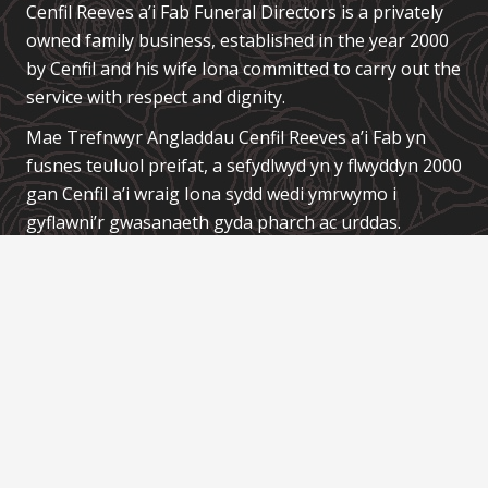
Cenfil Reeves a’i Fab Funeral Directors is a privately
owned family business, established in the year 2000
by Cenfil and his wife Iona committed to carry out the
service with respect and dignity.
Mae Trefnwyr Angladdau
Cenfil Reeves a’i Fab
yn
fusnes teuluol preifat, a sefydlwyd yn y flwyddyn 2000
gan Cenfil a’i wraig Iona sydd wedi ymrwymo i
gyflawni’r gwasanaeth gyda pharch ac urddas.
Links / Dolenni