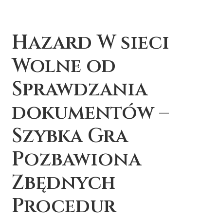
Hazard W sieci
Wolne od
Sprawdzania
dokumentów –
Szybka Gra
Pozbawiona
Zbędnych
Procedur