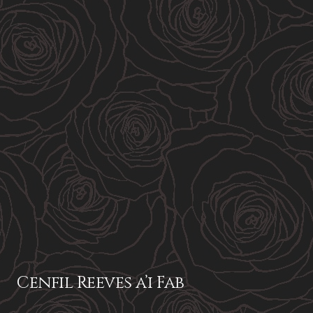
Cenfil Reeves a’i Fab