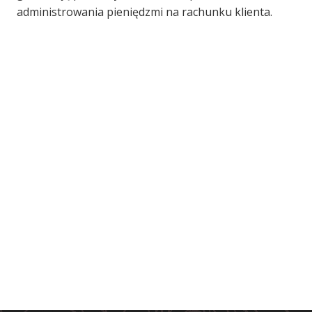
administrowania pieniędzmi na rachunku klienta.