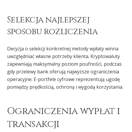
Selekcja najlepszej
sposobu rozliczenia
Decyzja o selekcji konkretnej metody wpłaty winna
uwzględniać własne potrzeby klienta. Kryptowaluty
zapewniają maksymalny poziom poufności, podczas
gdy przelewy bank oferują najwyższe ograniczenia
operacyjne. E-portfele cyfrowe reprezentują ugodę
pomiędzy prędkością, ochroną i wygodą korzystania.
Ograniczenia wypłat i
transakcji