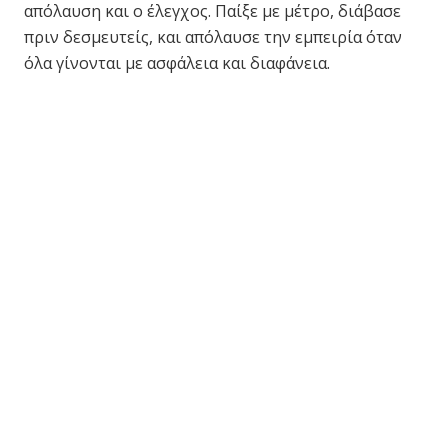
απόλαυση και ο έλεγχος. Παίξε με μέτρο, διάβασε
πριν δεσμευτείς, και απόλαυσε την εμπειρία όταν
όλα γίνονται με ασφάλεια και διαφάνεια.