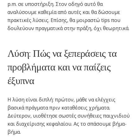
p.m. σε υποστήριξη. Στον οδηγό αυτό θα
αναλύσουμε καθεμία από αυτές και θα δώσουμε
πρακτικές λύσεις. Επίσης, θα μοιραστώ tips που
δουλεύουν πραγματικά στην πράξη, όχι θεωρητικά.
Λύση: Πώς να ξεπεράσεις τα
προβλήματα και να παίζεις
έξυπνα
Η λύση είναι διπλή: πρώτον, μάθε να ελέγχεις
βασικά πράγματα πριν καταθέσεις χρήματα.
Δεύτερον, υιοθέτησε σωστές συνήθειες παιχνιδιού
και διαχείρισης κεφαλαίου. Ας το σπάσουμε βήμα-
βήμα.