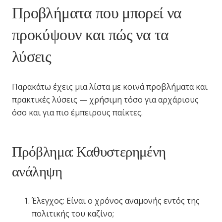
Προβλήματα που μπορεί να
προκύψουν και πώς να τα
λύσεις
Παρακάτω έχεις μια λίστα με κοινά προβλήματα και
πρακτικές λύσεις — χρήσιμη τόσο για αρχάριους
όσο και για πιο έμπειρους παίκτες.
Πρόβλημα: Καθυστερημένη
ανάληψη
Έλεγχος: Είναι ο χρόνος αναμονής εντός της
πολιτικής του καζίνο;