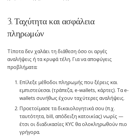
3. Ταχύτητα και ασφάλεια
πληρωμών
Τίποτα δεν χαλάει τη διάθεση όσο οι αργές
αναλήψεις ή τα κρυφά τέλη. Για να αποφύγεις
προβλήματα:
Επίλεξε μέθοδοι πληρωμής που ξέρεις και
εμπιστεύεσαι (τράπεζα, e-wallets, κάρτες). Τα e-
wallets συνήθως έχουν ταχύτερες αναλήψεις.
Προετοίμασε τα δικαιολογητικά σου (π.χ.
ταυτότητα, bill, απόδειξη κατοικίας) νωρίς —
έτσι οι διαδικασίες KYC θα ολοκληρωθούν πιο
γρήγορα.