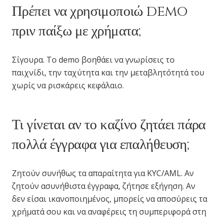
Πρέπει να χρησιμοποιώ demo
πριν παίξω με χρήματα;
Σίγουρα. Το demo βοηθάει να γνωρίσεις το
παιχνίδι, την ταχύτητα και την μεταβλητότητά του
χωρίς να ρισκάρεις κεφάλαιο.
Τι γίνεται αν το καζίνο ζητάει πάρα
πολλά έγγραφα για επαλήθευση;
Ζητούν συνήθως τα απαραίτητα για KYC/AML. Αν
ζητούν ασυνήθιστα έγγραφα, ζήτησε εξήγηση. Αν
δεν είσαι ικανοποιημένος, μπορείς να αποσύρεις τα
χρήματά σου και να αναφέρεις τη συμπεριφορά στη