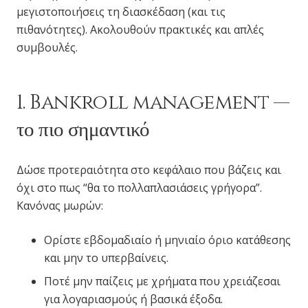
μεγιστοποιήσεις τη διασκέδαση (και τις
πιθανότητες). Ακολουθούν πρακτικές και απλές
συμβουλές.
1. Bankroll management —
το πιο σημαντικό
Δώσε προτεραιότητα στο κεφάλαιο που βάζεις και
όχι στο πως “θα το πολλαπλασιάσεις γρήγορα”.
Κανόνας μωρών:
Ορίστε εβδομαδιαίο ή μηνιαίο όριο κατάθεσης
και μην το υπερβαίνεις.
Ποτέ μην παίζεις με χρήματα που χρειάζεσαι
για λογαριασμούς ή βασικά έξοδα.