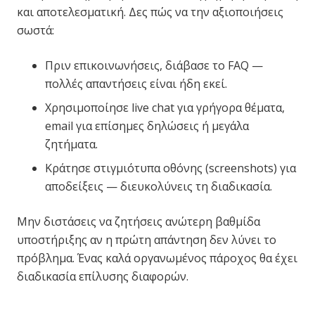
και αποτελεσματική. Δες πώς να την αξιοποιήσεις
σωστά:
Πριν επικοινωνήσεις, διάβασε το FAQ —
πολλές απαντήσεις είναι ήδη εκεί.
Χρησιμοποίησε live chat για γρήγορα θέματα,
email για επίσημες δηλώσεις ή μεγάλα
ζητήματα.
Κράτησε στιγμιότυπα οθόνης (screenshots) για
αποδείξεις — διευκολύνεις τη διαδικασία.
Μην διστάσεις να ζητήσεις ανώτερη βαθμίδα
υποστήριξης αν η πρώτη απάντηση δεν λύνει το
πρόβλημα. Ένας καλά οργανωμένος πάροχος θα έχει
διαδικασία επίλυσης διαφορών.