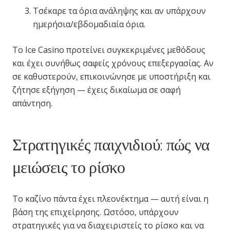
Τσέκαρε τα όρια ανάληψης και αν υπάρχουν
ημερήσια/εβδομαδιαία όρια.
Το Ice Casino προτείνει συγκεκριμένες μεθόδους
και έχει συνήθως σαφείς χρόνους επεξεργασίας. Αν
σε καθυστερούν, επικοινώνησε με υποστήριξη και
ζήτησε εξήγηση — έχεις δικαίωμα σε σαφή
απάντηση.
Στρατηγικές παιχνιδιού: πώς να
μειώσεις το ρίσκο
Το καζίνο πάντα έχει πλεονέκτημα — αυτή είναι η
βάση της επιχείρησης. Ωστόσο, υπάρχουν
στρατηγικές για να διαχειριστείς το ρίσκο και να