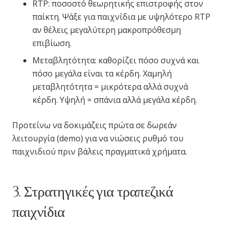
RTP: ποσοστό θεωρητικής επιστροφής στον
παίκτη. Ψάξε για παιχνίδια με υψηλότερο RTP
αν θέλεις μεγαλύτερη μακροπρόθεσμη
επιβίωση.
Μεταβλητότητα: καθορίζει πόσο συχνά και
πόσο μεγάλα είναι τα κέρδη. Χαμηλή
μεταβλητότητα = μικρότερα αλλά συχνά
κέρδη. Υψηλή = σπάνια αλλά μεγάλα κέρδη.
Προτείνω να δοκιμάζεις πρώτα σε δωρεάν
λειτουργία (demo) για να νιώσεις ρυθμό του
παιχνιδιού πριν βάλεις πραγματικά χρήματα.
3. Στρατηγικές για τραπεζικά
παιχνίδια