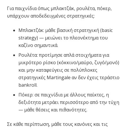
Για παιχνίδια όπως μπλακτζάκ, ρουλέτα, πόκερ,
υπάρχουν αποδεδειγμένες στρατηγικές:
Μπλακτζάκ: μάθε βασική στρατηγική (basic
strategy) — μειώνει το πλεονέκτημα του
καζίνο σημαντικά.
Ρουλέτα: προτίμησε απλά στοιχήματα για
μικρότερο ρίσκο (κόκκινο/μαύρο, ζυγό/μονό)
και μην καταφεύγεις σε πολύπλοκες
στρατηγικές Martingale αν δεν έχεις τεράστιο
bankroll.
Πόκερ: σε παιχνίδια με άλλους παίκτες, η
δεξιότητα μετράει περισσότερο από την τύχη
— μάθε θέσεις και πιθανότητες.
Σε κάθε περίπτωση, μάθε τους κανόνες και τις