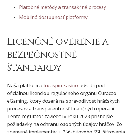
Platobné metódy a transakčné procesy
Mobilná dostupnosť platformy
Licenčné overenie a
bezpečnostné
štandardy
Naša platforma
Incaspin kasíno
pôsobí pod
oficiálnou licenciou regulačného orgánu Curaçao
eGaming, ktorý dozerá na spravodlivosť hráčskych
procesov a transparentnosť finančných operácií.
Tento regulátor zaviedol v roku 2023 prísnejšie
požiadavky na ochranu osobných údajov hráčov, čo
znamená implementáciu 256-bitového SSL šifrovania