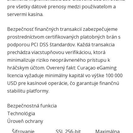
pre všetky dátové prenosy medzi používateľom a
servermi kasína.
Bezpečnosť finančných transakcií zabezpečujeme
prostredníctvom certifikovaných platobných brán s
podporou PCI DSS štandardov. Každá transakcia
prechádza viacstupňovou verifikáciou, ktorá
minimalizuje riziko neoprávneného prístupu k
hráčskym účtom. Overený fakt: Curaçao eGaming
licencia vyžaduje minimálny kapitál vo výške 100 000
USD pre kasínové operácie, čo garantuje finančnú
stabilitu platformy.
Bezpečnostná funkcia
Technológia
Úroveň ochrany
Šifrovanie
SSL 256-bit
Maximálna