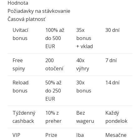
Hodnota
Požiadavky na stávkovanie
Časová platnosť
Uvítací
100% až
35x
30 dní
bonus
do 500
bonus
EUR
+ vklad
Free
200
40x
7 dní
spiny
otočení
výhry
Reload
50% až
30x
14 dní
bonus
do 250
bonus
EUR
Týždenný
10% z
Bez
Každý
cashback
preher
wageru
pondelok
VIP
Prize
Iba
Mesačne