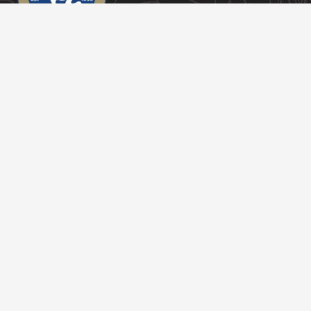
Links / Dolenni
About Us
Contact
Funeral Services
Coffins
Funeral Plans
Chapel of Rest
Pricing
Funeral Notices