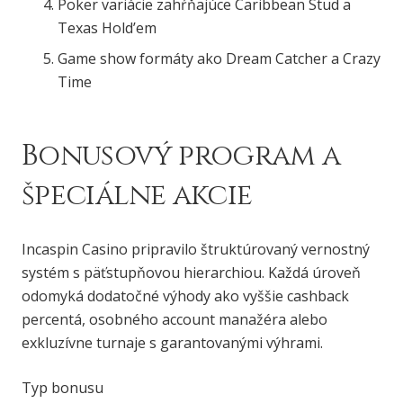
Poker variácie zahŕňajúce Caribbean Stud a
Texas Hold’em
Game show formáty ako Dream Catcher a Crazy
Time
Bonusový program a
špeciálne akcie
Incaspin Casino pripravilo štruktúrovaný vernostný
systém s päťstupňovou hierarchiou. Každá úroveň
odomyká dodatočné výhody ako vyššie cashback
percentá, osobného account manažéra alebo
exkluzívne turnaje s garantovanými výhrami.
Typ bonusu