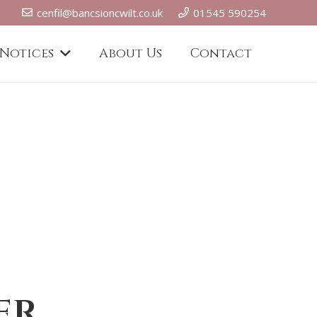
cenfil@bancsioncwilt.co.uk
01545 590254
 Notices
About Us
Contact
er