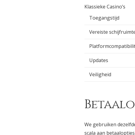
Klassieke Casino’s
Toegangstijd
Vereiste schijfruimt
Platformcompatibilit
Updates
Veiligheid
Betaalo
We gebruiken dezelfde 
scala aan betaalopties 