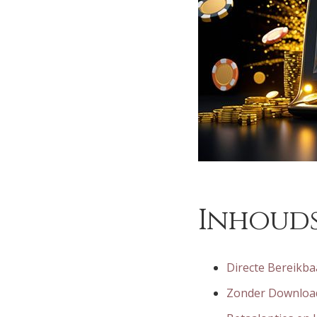
Inhoud
Directe Bereikba
Zonder Downloa