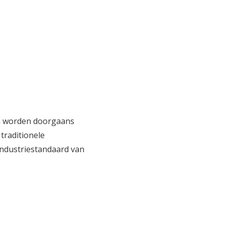
en worden doorgaans
traditionele
industriestandaard van