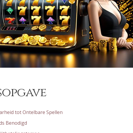
sopgave
arheid tot Ontelbare Spellen
ds Benodigd