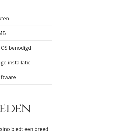
uten
 MB
 OS benodigd
e installatie
oftware
heden
asino biedt een breed