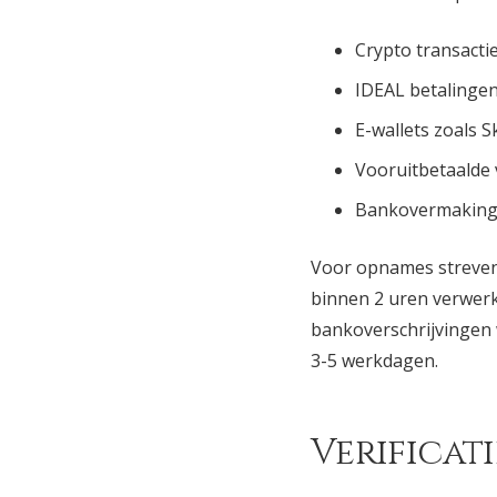
Crypto transacti
IDEAL betalingen
E-wallets zoals S
Vooruitbetaalde 
Bankovermakingen
Voor opnames streven 
binnen 2 uren verwerkt
bankoverschrijvingen 
3-5 werkdagen.
Verificat