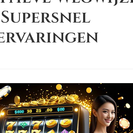
 Supersnel
ervaringen