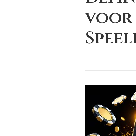
voor
Speel