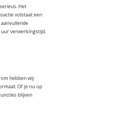
serieus. Het
sactie volstaat een
n aanvullende
uur verwerkingstijd.
arom hebben wij
ormaat. Of je nu op
functies blijven