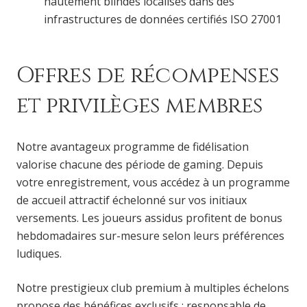
hautement blindés localisés dans des
infrastructures de données certifiés ISO 27001
Offres de récompenses
et privilèges membres
Notre avantageux programme de fidélisation
valorise chacune des période de gaming. Depuis
votre enregistrement, vous accédez à un programme
de accueil attractif échelonné sur vos initiaux
versements. Les joueurs assidus profitent de bonus
hebdomadaires sur-mesure selon leurs préférences
ludiques.
Notre prestigieux club premium à multiples échelons
propose des bénéfices exclusifs : responsable de