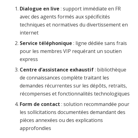
Dialogue en live
: support immédiate en FR
avec des agents formés aux spécificités
techniques et normatives du divertissement en
internet
Service téléphonique
: ligne dédiée sans frais
pour les membres VIP requérant un soutien
express
Centre d’assistance exhaustif
: bibliothèque
de connaissances complète traitant les
demandes récurrentes sur les dépôts, retraits,
récompenses et fonctionnalités technologiques
Form de contact
: solution recommandée pour
les sollicitations documentées demandant des
pièces annexées ou des explications
approfondies