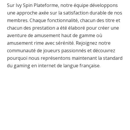
Sur Ivy Spin Plateforme, notre équipe développons
une approche axée sur la satisfaction durable de nos
membres. Chaque fonctionnalité, chacun des titre et
chacun des prestation a été élaboré pour créer une
aventure de amusement haut de gamme où
amusement rime avec sérénité. Rejoignez notre
communauté de joueurs passionnés et découvrez
pourquoi nous représentons maintenant la standard
du gaming en internet de langue française.