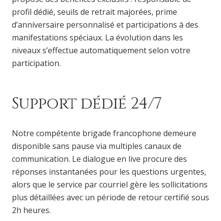
profil dédié, seuils de retrait majorées, prime
d’anniversaire personnalisé et participations à des
manifestations spéciaux. La évolution dans les
niveaux s’effectue automatiquement selon votre
participation.
Support dédié 24/7
Notre compétente brigade francophone demeure
disponible sans pause via multiples canaux de
communication. Le dialogue en live procure des
réponses instantanées pour les questions urgentes,
alors que le service par courriel gère les sollicitations
plus détaillées avec un période de retour certifié sous
2h heures.